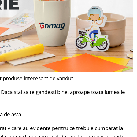
unt produse interesant de vandut.
Daca stai sa te gandesti bine, aproape toata lumea le
a de asta.
rativ care au evidente pentru ce trebuie cumparat la
la, nu ne dam seama cat de des folosim pixuri, hartii,