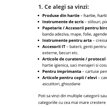
1. Ce alegi sa vinzi:
Produse din hartie
– hartie, harti
Instrumente de scris
– stilouri, p
Papetarie / Accesorii pentru bir
banda adeziva, mape, folie, agende, 
Instrumente pentru arta
– creioa
Accesorii IT
– baterii, genti pentr
externe, becuri etc.
Articole de curatenie / protocol
hartie igienica, saci menajeri si cos
Pentru imprimanta
– cartuse pen
Articole pentru copii / elevi
– cai
ascutitori, ghiozdane
Poti sa vinzi din multiple categorii s
categoriile cu cea mai mare crestere s