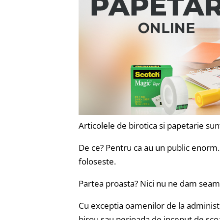
Articolele de birotica si papetarie s
De ce? Pentru ca au un public enorm. 
foloseste.
Partea proasta? Nici nu ne dam seam
Cu exceptia oamenilor de la administ
birou sau perioada de inceput de scoa