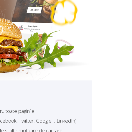
u toate paginile
acebook, Twitter, Google+, LinkedIn)
e si alte motoare de cautare