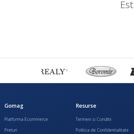
Est
Gomag
Resurse
Platforma Ecommerce
Termeni si Conditii
Preturi
Politica de Confidentialitate