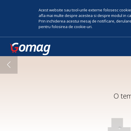
Acest website sau tool-urile externe folosesc cookie-
afla mai multe despre acestea si despre modul in car
Prin inchiderea acestui mesaj de notificare, derularea
pentru folosirea de cookie-uri.
O tem