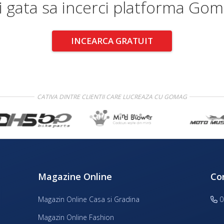
i gata sa incerci platforma Go
INCEARCA GRATUIT
CATIVA DINTRE CLIENTII CARE LUCREAZA CU GOMAG
Magazine Online
Co
Magazin Online Casa si Gradina
0
Magazin Online Fashion