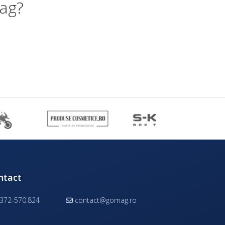
mag?
ntact
372-570.824
contact@gomag.ro