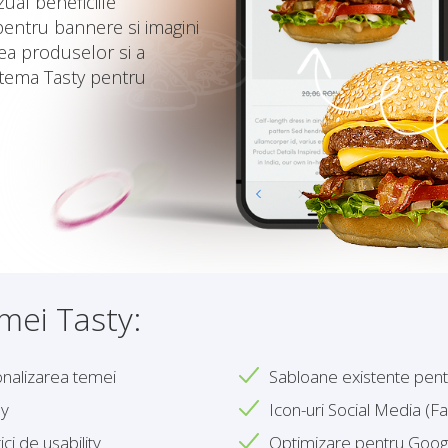
ual beneficiile
pentru bannere si imagini
ea produselor si a
a tema Tasty pentru
emei Tasty:
onalizarea temei
Sabloane existente pentr
ly
Icon-uri Social Media (F
i de usability
Optimizare pentru Googl