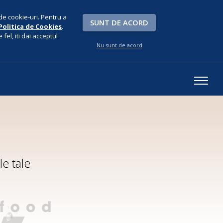
de cookie-uri. Pentru a
SUNT DE ACORD
Politica de Cookies
.
fel, iti dai acceptul
Nu sunt de acord
e tale