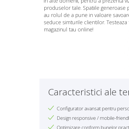
in alte domenii, pentru a prezenta viz
produselor tale. Spatiile generoase 
au rolul de a pune in valoare savoar
seduce simturile clientilor. Testeaz
magazinul tau online!
Caracteristici ale t
Configurator avansat pentru pers
Design responsive / mobile-friend
Optimizare conform bunelor practic