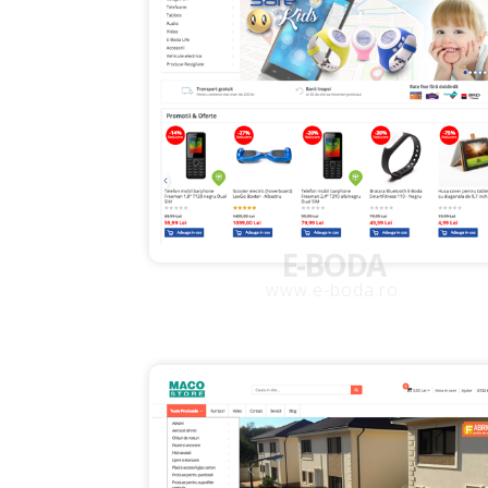
E-BODA
www.e-boda.ro