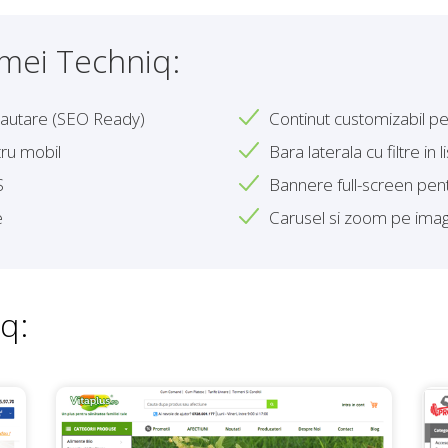
emei Techniq:
cautare (SEO Ready)
Continut customizabil 
ru mobil
Bara laterala cu filtre in
S
Bannere full-screen pe
e
Carusel si zoom pe imag
q: