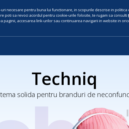
uri necesare pentru buna lui functionare, in scopurile descrise in politica 
e poti sa revoci acordul pentru cookie-urile folosite, te rugam sa consulti
 paginii, accesarea link-urilor sau continuarea navigarii in website in orice 
Techniq
tema solida pentru branduri de neconfun