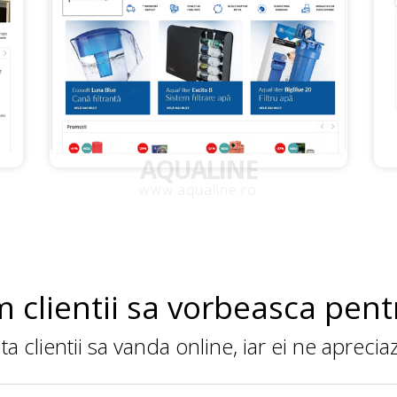
AQUALINE
www.aqualine.ro
 clientii sa vorbeasca pent
a clientii sa vanda online, iar ei ne apreci