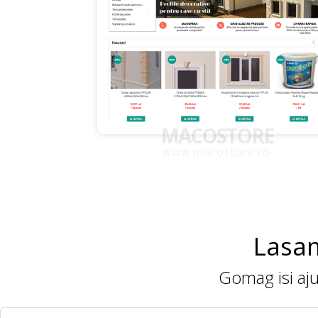
MACOSTORE
www.macostore.ro
Lasam
Gomag isi ajut