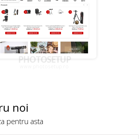
PHOTOSETUP
www.photosetup.ro
ru noi
aza pentru asta