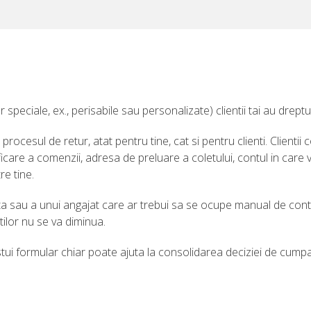
 speciale, ex., perisabile sau personalizate) clientii tai au dreptu
 procesul de retur, atat pentru tine, cat si pentru clienti. Clientii
icare a comenzii, adresa de preluare a coletului, contul in care 
re tine.
ta sau a unui angajat care ar trebui sa se ocupe manual de con
tilor nu se va diminua.
estui formular chiar poate ajuta la consolidarea deciziei de cumpa