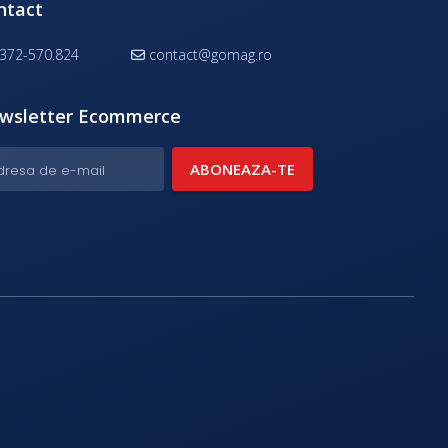
ntact
372-570.824
contact@gomag.ro
wsletter Ecommerce