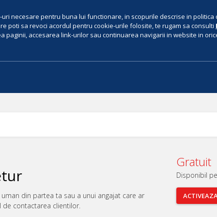
uri necesare pentru buna lui functionare, in scopurile descrise in politica 
e poti sa revoci acordul pentru cookie-urile folosite, te rugam sa consulti
 paginii, accesarea link-urilor sau continuarea navigarii in website in orice 
Gratuit
tur
Disponibil p
 uman din partea ta sau a unui angajat care ar
ACTIVEAZ
de contactarea clientilor.