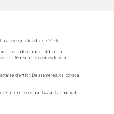
l la o perioada de retur de 14 zile.
 completeaza formularul si iti transmit
vor sa le fie returnata contravaloarea
tactarea clientilor. De asemenea, dai dovada
rare inainte de comanda, cand clientii nu iti