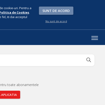
de cookie-uri. Pentru a
SUNT DE ACORD
Politica de Cookies
.
fel, iti dai acceptul
Nu sunt de acord
entru toate abonamentele
A
APLICATIA