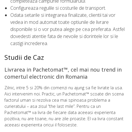
completeaza campurile formularului.
Configureaza regulile si costurile de transport.
Odata setarile si integrarea finalizate, clientii tai vor
vedea in mod automat toate optiunile de livrare
disponibile si o vor putea alege pe cea preferata. Astfel
dovedesti atentie fata de nevoile si dorintele lor si le
castigi increderea.
Studii de Caz
Livrarea in Pachetomat™, cel mai nou trend in
comertul electronic din Romania
Zilnic, intre 5 si 20% din comenzi nu ajung sa fie livrate la usa.
Aici intervenim noi. Practic, un Pachetomat™ scoate din scena
factorul uman si rezolva cea mai spinoasa problema a
curieratului – asa zisul “the last mile”. Pentru ca un
Pachetomat™ va livra de fiecare data aceeasi experienta
pozitiva, nu are toane, nu are zile proaste. El va livra constant
aceeasi experienta oricui il foloseste.