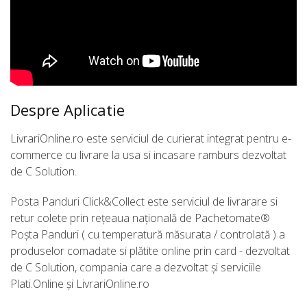
Despre Aplicatie
LivrariOnline.ro este serviciul de curierat integrat pentru e-
commerce cu livrare la usa si incasare ramburs dezvoltat
de C Solution.
Posta Panduri Click&Collect este serviciul de livrarare si
retur colete prin rețeaua națională de Pachetomate®
Poșta Panduri ( cu temperatură măsurata / controlată ) a
produselor comadate si plătite online prin card - dezvoltat
de C Solution, compania care a dezvoltat și serviciile
Plati.Online și LivrariOnline.ro