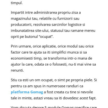
timpul.
Impartit intre administrarea propriu-zisa a
magazinului tau, relatiile cu furnizorii sau
producatorii, rezolvarea sarcinilor logistice si
imbunatatirea site-ului, statusul tau ramane mereu
oprit pe butonul “ocupat”.
Prin urmare, orice aplicatie, orice modul sau orice
factor care te ajuta sa iti simplifici munca si sa
economisesti timp, se transforma intr-o mana de
ajutor la care, odata ce o folosesti, nu-ti mai vine sa
renunti.
Stiu ca esti un om ocupat, o simt pe propria piele. Si
pentru ca am spus in numeroase randuri ca
platforma Gomag
a fost creata cu tine si nevoile
tale in minte, astazi vreau sa iti dovedesc acest fapt.
Vom discuta despre 5 module Gomag specifice care