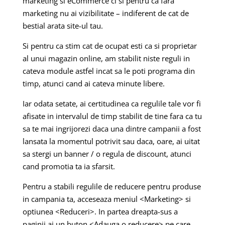
marketing si eCommerce ci si pentru ca fara
marketing nu ai vizibilitate – indiferent de cat de
bestial arata site-ul tau.
Si pentru ca stim cat de ocupat esti ca si proprietar
al unui magazin online, am stabilit niste reguli in
cateva module astfel incat sa le poti programa din
timp, atunci cand ai cateva minute libere.
Iar odata setate, ai certitudinea ca regulile tale vor fi
afisate in intervalul de timp stabilit de tine fara ca tu
sa te mai ingrijorezi daca una dintre campanii a fost
lansata la momentul potrivit sau daca, oare, ai uitat
sa stergi un banner / o regula de discount, atunci
cand promotia ta ia sfarsit.
Pentru a stabili regulile de reducere pentru produse
in campania ta, acceseaza meniul <Marketing> si
optiunea <Reduceri>. In partea dreapta-sus a
paginii ai un buton <Adauga o reducere> pe care