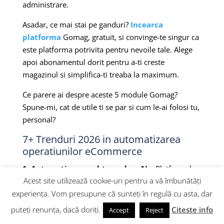
administrare.
Asadar, ce mai stai pe ganduri?
Incearca
platforma
Gomag, gratuit, si convinge-te singur ca
este platforma potrivita pentru nevoile tale. Alege
apoi abonamentul dorit pentru a-ti creste
magazinul si simplifica-ti treaba la maximum.
Ce parere ai despre aceste 5 module Gomag?
Spune-mi, cat de utile ti se par si cum le-ai folosi tu,
personal?
7+ Trenduri 2026 in automatizarea
operatiunilor eCommerce
1. Automatizare end-to-end cu AI
– Platformele
Acest site utilizează cookie-uri pentru a vă îmbunătăți
eCommerce integreaza AI pentru automatizarea
experiența. Vom presupune că sunteți în regulă cu asta, dar
completa a ciclului comanda-livrare: de la primirea
comenzii pana la generarea AWB-ului si notificarea
puteți renunța, dacă doriți.
Citeste info
Accept
Reject
clientului, fara interventie manuala.