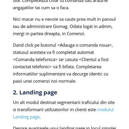
site. Completeaza chiar tu comanda sau arata-le
angajatilor tai cum sa o faca.
Nici macar nu e nevoie sa caute prea mult in panoul
tau de administrare Gomag. Odata logat in admin,
mergi in partea dreapta, in Comenzi.
Dand click pe butonul <Adauga o comanda noua>,
statusul acesteia va fi completat automat
<Comanda telefonica> iar casuta <Clientul a fost
contactat telefonic> va fi bifata. Completarea
informatiilor suplimentare va decurge identic cu
pasii unei comenzi noi normale.
2. Landing page
Un alt modul destinat segmentarii traficului din site
si transformarii utilizatorilor in clienti este
modulul
Landing page
.
Despre avantajele unui landing page in locul simplei