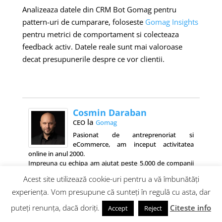
Analizeaza datele din CRM Bot Gomag pentru
pattern-uri de cumparare, foloseste
Gomag Insights
pentru metrici de comportament si colecteaza
feedback activ. Datele reale sunt mai valoroase
decat presupunerile despre ce vor clientii.
Cosmin Daraban
la
CEO
Gomag
Pasionat de antreprenoriat si
eCommerce, am inceput activitatea
online in anul 2000.
Impreuna cu echipa am ajutat peste 5.000 de companii
sa isi creasca afacerea pe platforma Gomag.
Acest site utilizează cookie-uri pentru a vă îmbunătăți
experiența. Vom presupune că sunteți în regulă cu asta, dar
puteți renunța, dacă doriți.
Citeste info
Accept
Reject