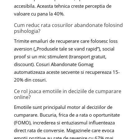
accesibila. Aceasta tehnica creste perceptia de
valoare cu pana la 40%.
Cum reduc rata cosurilor abandonate folosind
psihologia?
Trimite emailuri de recuperare care folosesc loss
aversion („Produsele tale se vand rapid”), social
proof si un mic stimulent (transport gratuit,
discount). Cosuri Abandonate Gomag
automatizeaza aceste secvente si recupereaza 15-
20% din cosuri.
Ce rol joaca emotiile in deciziile de cumparare
online?
Emotiile sunt principalul motor al deciziilor de
cumparare. Bucuria, frica de a rata o oportunitate
(FOMO), increderea si entuziasmul influenteaza
direct rata de conversie. Magazinele care evoca
emotii pozitive au rate de revenire cu 67% mai