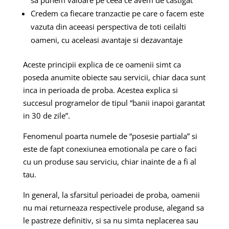
sa punem valoare pe ceea ce avem de castigat
Credem ca fiecare tranzactie pe care o facem este
vazuta din aceeasi perspectiva de toti ceilalti
oameni, cu aceleasi avantaje si dezavantaje
Aceste principii explica de ce oamenii simt ca
poseda anumite obiecte sau servicii, chiar daca sunt
inca in perioada de proba. Acestea explica si
succesul programelor de tipul “banii inapoi garantat
in 30 de zile”.
Fenomenul poarta numele de “posesie partiala” si
este de fapt conexiunea emotionala pe care o faci
cu un produse sau serviciu, chiar inainte de a fi al
tau.
In general, la sfarsitul perioadei de proba, oamenii
nu mai returneaza respectivele produse, alegand sa
le pastreze definitiv, si sa nu simta neplacerea sau