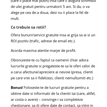
(care ii place mai putin) insa care ii asigura schimbul
de ulei gratuit pentru urmatorii 5 ani. Si da, o va
alege pe cea de-a doua, desi nu ii place la fel de
mult.
Ce trebuie sa retii?
Ofera bunuri/servicii gratuite insa ai grija sa ai si un
ROI pozitiv (trafic, adrese de email etc.).
Acorda maxima atentie marjei de profit.
Obisnuieste-te cu faptul ca oamenii chiar adora
lucrurile gratuite si pregateste-te sa le oferi celor de
a carui afectiune/apreciere ai nevoie (presa, clienti
pe care vrei sa ii fidelizezi, clienti nemultumiti etc.)
Bonus!
Foloseste-te de lucruri gratuite pentru a
obtine date si informatii de la clientii tai (care, altfel,
ar costa o avere) – convinge-i sa completeze
chestionare, sa iti ofere date de contact, sa intre in