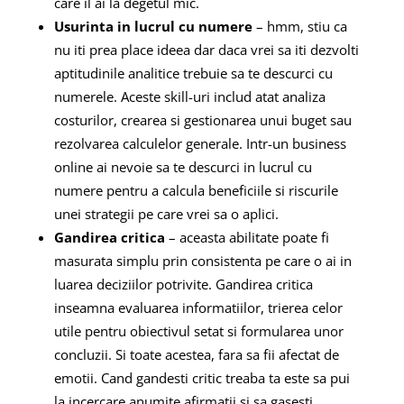
care il ai la degetul mic.
Usurinta in lucrul cu numere
– hmm, stiu ca
nu iti prea place ideea dar daca vrei sa iti dezvolti
aptitudinile analitice trebuie sa te descurci cu
numerele. Aceste skill-uri includ atat analiza
costurilor, crearea si gestionarea unui buget sau
rezolvarea calculelor generale. Intr-un business
online ai nevoie sa te descurci in lucrul cu
numere pentru a calcula beneficiile si riscurile
unei strategii pe care vrei sa o aplici.
Gandirea critica
– aceasta abilitate poate fi
masurata simplu prin consistenta pe care o ai in
luarea deciziilor potrivite. Gandirea critica
inseamna evaluarea informatiilor, trierea celor
utile pentru obiectivul setat si formularea unor
concluzii. Si toate acestea, fara sa fii afectat de
emotii. Cand gandesti critic treaba ta este sa pui
la incercare anumite afirmatii si sa gasesti