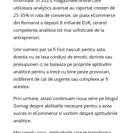
informate. In 2025, magazinele online care
utilizeaza analytics avansat au raportat cresteri de
25-35% in rata de conversie, iar piata eCommerce
din Romania a depasit 8 miliarde EUR, cerand
competente analitice tot mai sofisticate de la
antreprenori.
Unii oameni par sa fi fost nascuti pentru asta.
Acestia nu se lasa condusi de emotii, dorinte sau
presupuneri ci se bazeaza pe propriile aptitudini
analitice pentru a trece cu bine peste provocari,
indiferent de cat de urgente sau complexe ar fi
acestea.
Prin urmare, astazi continuam noua serie pe blogul
Gomag despre abilitatile necesare pentru a avea
succes in eCommerce si vorbim despre aptitudinile
analitice.
Mai simplu spus, aptitudinile care te transforma