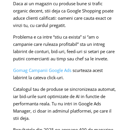
Daca ai un magazin cu produse bune si trafic
organic decent, stii deja ca Google Shopping poate
aduce clienti calificati: oameni care cauta exact ce
vinzi tu, cu cardul pregatit.
Problema e ca intre “stiu ca exista” si “am o
campanie care ruleaza profitabil” sta un intreg
labirint de conturi, bid-uri, feed-uri si setari pe care
putini comercianti au timp sau chef sa le invete.
Gomag Campanii Google Ads
scurteaza acest
labirint la cateva click-uri.
Catalogul tau de produse se sincronizeaza automat,
iar bid-urile sunt optimizate de AI in functie de
performanta reala. Tu nu intri in Google Ads
Manager, ci doar in adminul platformei, pe care il
stii deja.
Rezultatele din 2025 pe aproape 400 de magazine