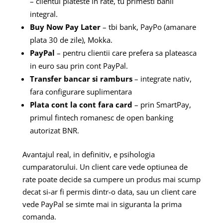
– clientul plateste in rate, tu primesti banii
integral.
Buy Now Pay Later
– tbi bank, PayPo (amanare
plata 30 de zile), Mokka.
PayPal
– pentru clientii care prefera sa plateasca
in euro sau prin cont PayPal.
Transfer bancar si ramburs
– integrate nativ,
fara configurare suplimentara
Plata cont la cont fara card
– prin SmartPay,
primul fintech romanesc de open banking
autorizat BNR.
Avantajul real, in definitiv, e psihologia
cumparatorului. Un client care vede optiunea de
rate poate decide sa cumpere un produs mai scump
decat si-ar fi permis dintr-o data, sau un client care
vede PayPal se simte mai in siguranta la prima
comanda.