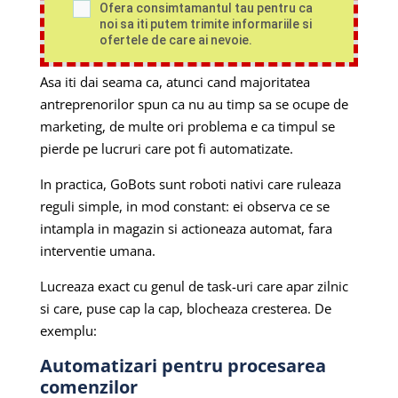
Ofera consimtamantul tau pentru ca
noi sa iti putem trimite informariile si
ofertele de care ai nevoie.
Asa iti dai seama ca, atunci cand majoritatea
antreprenorilor spun ca nu au timp sa se ocupe de
marketing, de multe ori problema e ca timpul se
pierde pe lucruri care pot fi automatizate.
In practica, GoBots sunt roboti nativi care ruleaza
reguli simple, in mod constant: ei observa ce se
intampla in magazin si actioneaza automat, fara
interventie umana.
Lucreaza exact cu genul de task-uri care apar zilnic
si care, puse cap la cap, blocheaza cresterea. De
exemplu:
Automatizari pentru procesarea
comenzilor