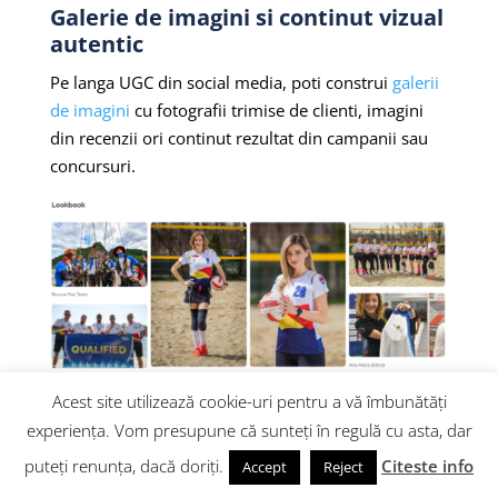
Galerie de imagini si continut vizual
autentic
Pe langa UGC din social media, poti construi
galerii
de imagini
cu fotografii trimise de clienti, imagini
din recenzii ori continut rezultat din campanii sau
concursuri.
Acest site utilizează cookie-uri pentru a vă îmbunătăți
experiența. Vom presupune că sunteți în regulă cu asta, dar
Integreaza galeria in pagini dedicate, iar asa vei
puteți renunța, dacă doriți.
Citeste info
Accept
Reject
putea oferi o perspectiva reala asupra modului in