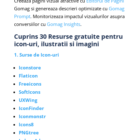
Creeaza pagini vizual atractive cu
Editorul de Pagini
Gomag si genereaza descrieri optimizate cu
Gomag
Prompt
. Monitorizeaza impactul vizualurilor asupra
conversiilor cu
Gomag Insights
.
Cuprins 30 Resurse gratuite pentru
icon-uri, ilustratii si imagini
1. Surse de Icon-uri
Iconstore
Flaticon
Freeicons
SoftIcons
UXWing
IconFinder
Iconmonstr
Icons8
PNGtree