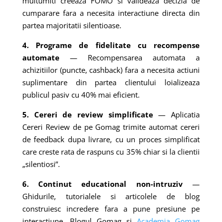
multumiti creeaza FOMO si valideaza decizia de
cumparare fara a necesita interactiune directa din
partea majoritatii silentioase.
4. Programe de fidelitate cu recompense
automate
— Recompensarea automata a
achizitiilor (puncte, cashback) fara a necesita actiuni
suplimentare din partea clientului loializeaza
publicul pasiv cu 40% mai eficient.
5. Cereri de review simplificate
— Aplicatia
Cereri Review de pe Gomag trimite automat cereri
de feedback dupa livrare, cu un proces simplificat
care creste rata de raspuns cu 35% chiar si la clientii
„silentiosi”.
6. Continut educational non-intruziv
—
Ghidurile, tutorialele si articolele de blog
construiesc incredere fara a pune presiune pe
interactiune. Blogul Gomag si
Academia Gomag