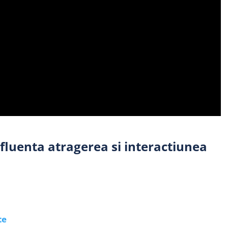
nfluenta atragerea si interactiunea
te