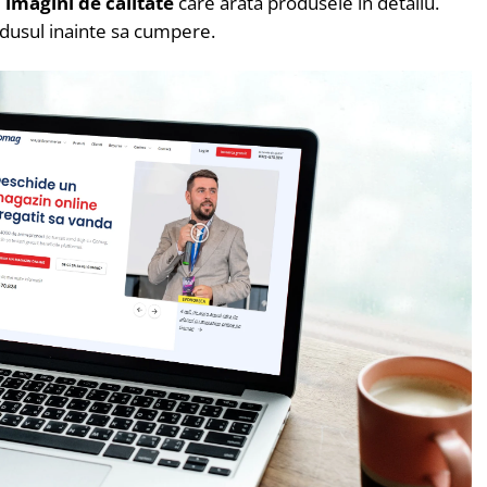
i imagini de calitate
care arata produsele in detaliu.
dusul inainte sa cumpere.