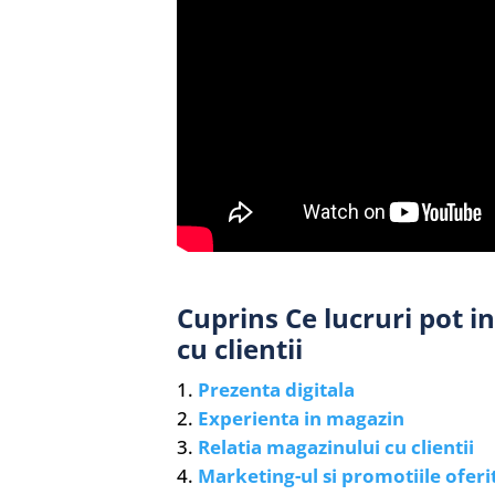
Cuprins Ce lucruri pot i
cu clientii
Prezenta digitala
Experienta in magazin
Relatia magazinului cu clientii
Marketing-ul si promotiile oferi