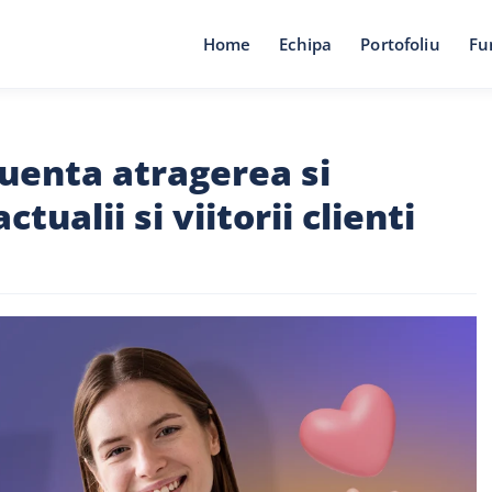
Home
Echipa
Portofoliu
Fu
luenta atragerea si
tualii si viitorii clienti