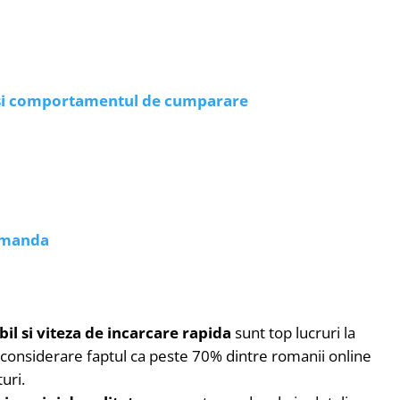
 si comportamentul de cumparare
comanda
il si viteza de incarcare rapida
sunt top lucruri la
in considerare faptul ca peste 70% dintre romanii online
uri.