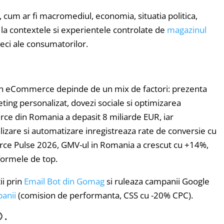
, cum ar fi macromediul, economia, situatia politica,
la contextele si experientele controlate de
magazinul
nseci ale consumatorilor.
ii in eCommerce depinde de un mix de factori: prezenta
ting personalizat, dovezi sociale si optimizarea
rce din Romania a depasit 8 miliarde EUR, iar
izare si automatizare inregistreaza rate de conversie cu
e Pulse 2026, GMV-ul in Romania a crescut cu +14%,
formele de top.
i prin
Email Bot din Gomag
si ruleaza campanii Google
anii
(comision de performanta, CSS cu -20% CPC).
 .