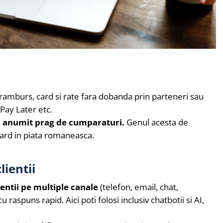
 ramburs, card si rate fara dobanda prin parteneri sau
 Pay Later etc.
un anumit prag de cumparaturi.
Genul acesta de
dard in piata romaneasca.
lientii
lientii pe multiple canale
(telefon, email, chat,
spuns rapid. Aici poti folosi inclusiv chatbotii si AI,