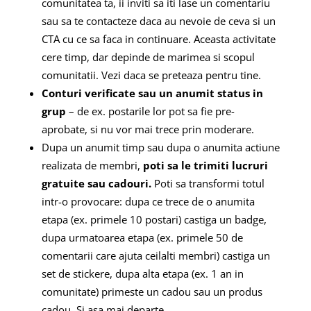
comunitatea ta, ii inviti sa iti lase un comentariu
sau sa te contacteze daca au nevoie de ceva si un
CTA cu ce sa faca in continuare. Aceasta activitate
cere timp, dar depinde de marimea si scopul
comunitatii. Vezi daca se preteaza pentru tine.
Conturi verificate sau un anumit status in
grup
– de ex. postarile lor pot sa fie pre-
aprobate, si nu vor mai trece prin moderare.
Dupa un anumit timp sau dupa o anumita actiune
realizata de membri,
poti sa le trimiti lucruri
gratuite sau cadouri.
Poti sa transformi totul
intr-o provocare: dupa ce trece de o anumita
etapa (ex. primele 10 postari) castiga un badge,
dupa urmatoarea etapa (ex. primele 50 de
comentarii care ajuta ceilalti membri) castiga un
set de stickere, dupa alta etapa (ex. 1 an in
comunitate) primeste un cadou sau un produs
cadou. Si asa mai departe.