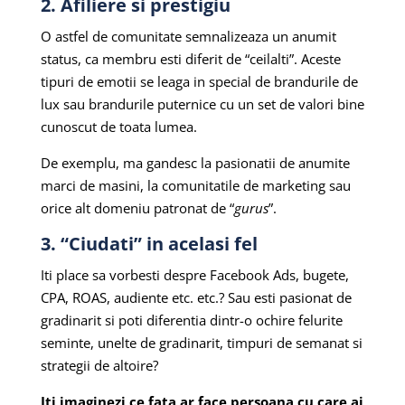
2. Afiliere si prestigiu
O astfel de comunitate semnalizeaza un anumit
status, ca membru esti diferit de “ceilalti”. Aceste
tipuri de emotii se leaga in special de brandurile de
lux sau brandurile puternice cu un set de valori bine
cunoscut de toata lumea.
De exemplu, ma gandesc la pasionatii de anumite
marci de masini, la comunitatile de marketing sau
orice alt domeniu patronat de “
gurus
”.
3. “Ciudati” in acelasi fel
Iti place sa vorbesti despre Facebook Ads, bugete,
CPA, ROAS, audiente etc. etc.? Sau esti pasionat de
gradinarit si poti diferentia dintr-o ochire felurite
seminte, unelte de gradinarit, timpuri de semanat si
strategii de altoire?
Iti imaginezi ce fata ar face persoana cu care ai