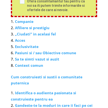
Ofera consimtamantul tau pentru ca
noi sa iti putem trimite informariile si
ofertele de care ai nevoie.
Companie
Afiliere si prestigiu
„Ciudati” in acelasi fel
Acces
Exclusivitate
Pasiuni si / sau Obiective comune
Sa te simti vazut si auzit
Context comun
Cum construiesti si sustii o comunitate
puternica
Identifica o audienta pasionata si
construieste pentru ea
Gandeste-te la moduri in care ii faci pe cei