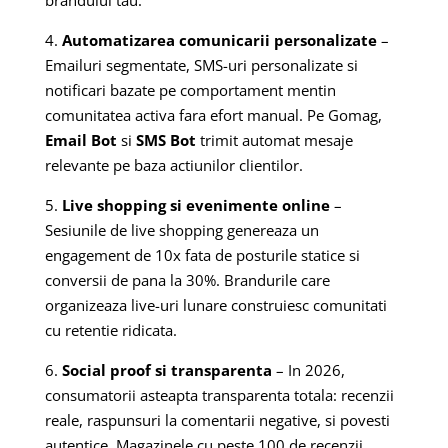
brandului tau.
4.
Automatizarea comunicarii personalizate
–
Emailuri segmentate, SMS-uri personalizate si
notificari bazate pe comportament mentin
comunitatea activa fara efort manual. Pe Gomag,
Email Bot
si
SMS Bot
trimit automat mesaje
relevante pe baza actiunilor clientilor.
5.
Live shopping si evenimente online
–
Sesiunile de live shopping genereaza un
engagement de 10x fata de posturile statice si
conversii de pana la 30%. Brandurile care
organizeaza live-uri lunare construiesc comunitati
cu retentie ridicata.
6.
Social proof si transparenta
– In 2026,
consumatorii asteapta transparenta totala: recenzii
reale, raspunsuri la comentarii negative, si povesti
autentice. Magazinele cu peste 100 de recenzii