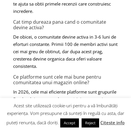
te ajuta sa obtii primele recenzii care construiesc
incredere.
Cat timp dureaza pana cand o comunitate
devine activa?
De obicei, o comunitate devine activa in 3-6 luni de
eforturi constante. Primii 100 de membri activi sunt
cei mai greu de obtinut, dar dupa acest prag,
cresterea devine organica daca oferi valoare
consistenta.
Ce platforme sunt cele mai bune pentru
comunitatea unui magazin online?
In 2026, cele mai eficiente platforme sunt grupurile
Facebook (pentru reach organic), Instagram (pentru
Acest site utilizează cookie-uri pentru a vă îmbunătăți
continut vizual), WhatsApp/Telegram (pentru
experiența. Vom presupune că sunteți în regulă cu asta, dar
comunicare directa), Discord (pentru comunitati
tech/gaming) si newsletterele (pentru control total
puteți renunța, dacă doriți.
Citeste info
Accept
Reject
asupra audientei).