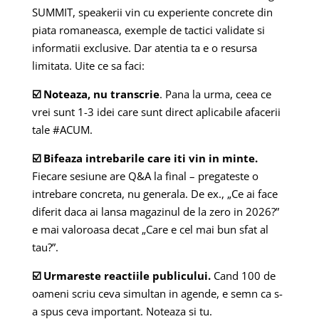
SUMMIT, speakerii vin cu experiente concrete din
piata romaneasca, exemple de tactici validate si
informatii exclusive. Dar atentia ta e o resursa
limitata. Uite ce sa faci:
☑️ Noteaza, nu transcrie
. Pana la urma, ceea ce
vrei sunt 1-3 idei care sunt direct aplicabile afacerii
tale #ACUM.
☑️ Bifeaza intrebarile care iti vin in minte.
Fiecare sesiune are Q&A la final – pregateste o
intrebare concreta, nu generala. De ex., „Ce ai face
diferit daca ai lansa magazinul de la zero in 2026?”
e mai valoroasa decat „Care e cel mai bun sfat al
tau?”.
☑️ Urmareste reactiile publicului.
Cand 100 de
oameni scriu ceva simultan in agende, e semn ca s-
a spus ceva important. Noteaza si tu.