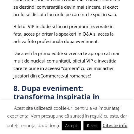
se destind, conversatiile devin mai sincere, si exact
acolo se discuta lucrurile pe care nu le spui in sala.
Biletul VIP include si locuri premium rezervate in
fata, acces prioritar la speakeri in Q&A si acces la
arhiva foto profesionala dupa eveniment.
Daca esti la prima editie si vrei sa te apropii cat mai
mult de nucleul comunitatii, biletul VIP e investitia
care te pune in aceeasi “camera” cu cei mai activi
jucatori din eCommerce-ul romanesc!
8. Dupa eveniment:
transforma inspiratia in
crestere
Acest site utilizează cookie-uri pentru a vă îmbunătăți
Aceasta e etapa care separa participantii ce cresc
experiența. Vom presupune că sunteți în regulă cu asta, dar
accelerat, fata de cei care colectioneaza conferinte.
puteți renunța, dacă doriți.
Citeste info
Accept
Reject
Vezi tu, entuziasmul are o fereastra scurta. Daca nu