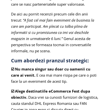
care se nasc parteneriatele super valoroase.
De aici au pornit recenzii precum cele din anii
trecut:
“A fost cel mai fain eveniment de business la
care am participat. Am plecat cu tolba plina de
informatii si cu promisiunea ca imi voi deschide
magazin in urmatoarele 6 luni.”
Genul acesta de
perspectiva se formeaza tocmai in conversatiile
informale, nu pe scena.
Cum abordezi pranzul strategic:
☑️ Nu manca singur sau doar cu oamenii cu
care ai venit.
E cea mai mare risipa pe care o poti
face la un eveniment de acest tip.
☑️ Alege destinatiile eCommerce Fest dupa
obiectiv.
Daca vrei sa cunosti furnizori de logistica,
cauta standul DHL Express Romania sau FAN
Courier in zona expo si discuta direct cu