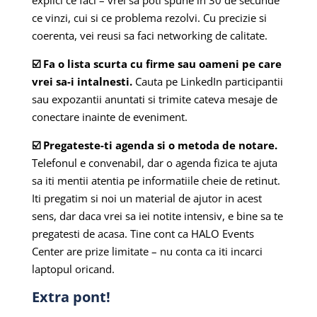
explici ce faci – vrei sa poti spune in 30 de secunde
ce vinzi, cui si ce problema rezolvi. Cu precizie si
coerenta, vei reusi sa faci networking de calitate.
☑️ Fa o lista scurta cu firme sau oameni pe care
vrei sa-i intalnesti.
Cauta pe LinkedIn participantii
sau expozantii anuntati si trimite cateva mesaje de
conectare inainte de eveniment.
☑️ Pregateste-ti agenda si o metoda de notare.
Telefonul e convenabil, dar o agenda fizica te ajuta
sa iti mentii atentia pe informatiile cheie de retinut.
Iti pregatim si noi un material de ajutor in acest
sens, dar daca vrei sa iei notite intensiv, e bine sa te
pregatesti de acasa. Tine cont ca HALO Events
Center are prize limitate – nu conta ca iti incarci
laptopul oricand.
Extra pont!