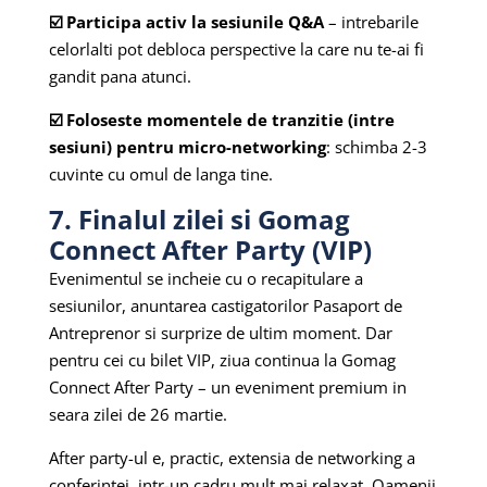
☑️ Participa activ la sesiunile Q&A
– intrebarile
celorlalti pot debloca perspective la care nu te-ai fi
gandit pana atunci.
☑️ Foloseste momentele de tranzitie (intre
sesiuni) pentru micro-networking
: schimba 2-3
cuvinte cu omul de langa tine.
7. Finalul zilei si Gomag
Connect After Party (VIP)
Evenimentul se incheie cu o recapitulare a
sesiunilor, anuntarea castigatorilor Pasaport de
Antreprenor si surprize de ultim moment. Dar
pentru cei cu bilet VIP, ziua continua la Gomag
Connect After Party – un eveniment premium in
seara zilei de 26 martie.
After party-ul e, practic, extensia de networking a
conferintei, intr-un cadru mult mai relaxat. Oamenii