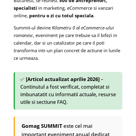
Bucuresti, se reunesc
500 de antreprenori,
specialisti
in marketing, eCommerce si vanzari
online,
pentru o zi cu totul speciala
.
Summit-ul devine
Kilometru 0 al eCommerce-ului
romanesc
, eveniment pe care trebuie sa il bifezi in
calendar, dar si un catalizator pe care il poti
transforma intr-un plan concret de actiune in lunile
ce urmeaza.
✅
[Articol actualizat aprilie 2026]
–
Continutul a fost verificat, completat si
imbunatatit cu informatii actuale, resurse
utile si sectiune FAQ.
Gomag SUMMIT
este cel mai
important eveniment anual dedicat