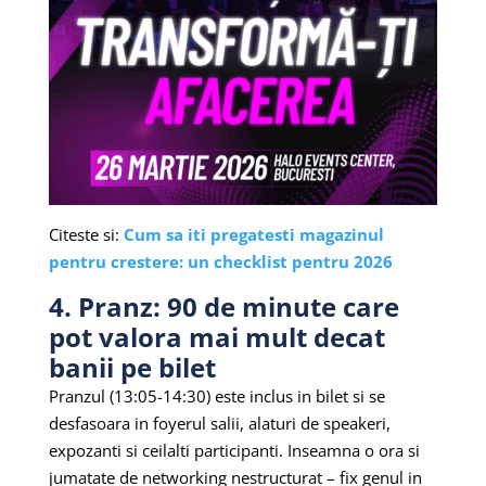
Citeste si:
Cum sa iti pregatesti magazinul
pentru crestere: un checklist pentru 2026
4. Pranz: 90 de minute care
pot valora mai mult decat
banii pe bilet
Pranzul (13:05-14:30) este inclus in bilet si se
desfasoara in foyerul salii, alaturi de speakeri,
expozanti si ceilalti participanti. Inseamna o ora si
jumatate de networking nestructurat – fix genul in