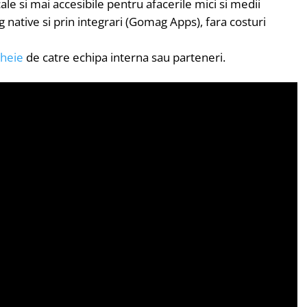
cale si mai accesibile pentru afacerile mici si medii
 native si prin integrari (Gomag Apps), fara costuri
cheie
de catre echipa interna sau parteneri.