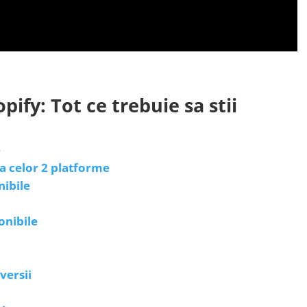
ify: Tot ce trebuie sa stii
e
e a celor 2 platforme
nibile
onibile
versii