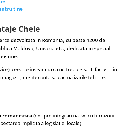
tie
entru tine
taje Cheie
ce dezvoltata in Romania, cu peste 4200 de
lica Moldova, Ungaria etc., dedicata in special
 regiune.
ice), ceea ce inseamna ca nu trebuie sa iti faci griji in
in magazin, mentenanta sau actualizarile tehnice.
ta romaneasca
(ex., pre-integrari native cu furnizorii
ectarea implicita a legislatiei locale)