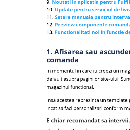
Noutati in aplicatia pentru Fulfil
Update pentru serviciul de liv
Setare manuala pentru interva
Preview componente comand
Functionalitati noi in functie d
1. Afisarea sau ascunder
comanda
In momentul in care iti creezi un ma
default asupra paginilor site-ului. Su
magazinul functional.
Insa acestea reprezinta un template ge
incat sa faci personalizari conform mo
E chiar recomandat sa intervii.