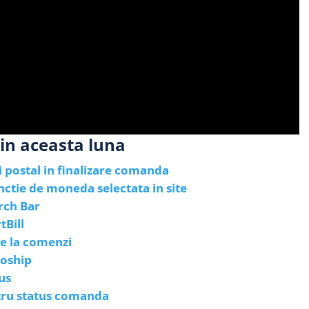
in aceasta luna
 postal in finalizare comanda
nctie de moneda selectata in site
rch Bar
tBill
ne la comenzi
noship
us
ntru status comanda