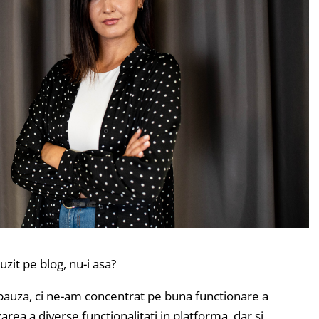
it pe blog, nu-i asa?
 pauza, ci ne-am concentrat pe buna functionare a
zarea a diverse functionalitati in platforma, dar si