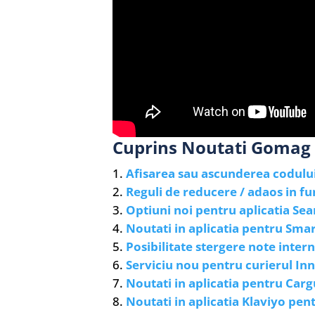
Cuprins Noutati Gomag 
Afisarea sau ascunderea codului
Reguli de reducere / adaos in fu
Optiuni noi pentru aplicatia Sea
Noutati in aplicatia pentru Smar
Posibilitate stergere note inter
Serviciu nou pentru curierul In
Noutati in aplicatia pentru Carg
Noutati in aplicatia Klaviyo pe