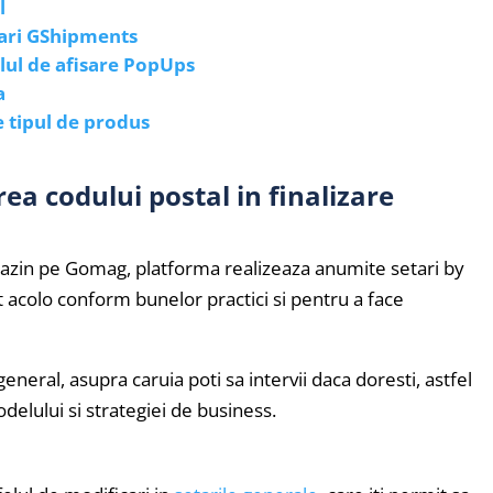
l
rari GShipments
lul de afisare PopUps
a
e tipul de produs
ea codului postal in finalizare
gazin pe Gomag, platforma realizeaza anumite setari by
nt acolo conform bunelor practici si pentru a face
neral, asupra caruia poti sa intervii daca doresti, astfel
delului si strategiei de business.