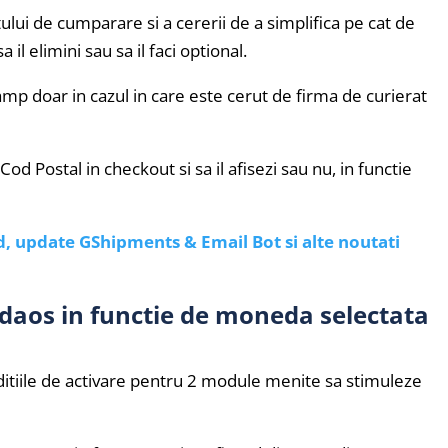
ui de cumparare si a cererii de a simplifica pe cat de
 il elimini sau sa il faci optional.
camp doar in cazul in care este cerut de firma de curierat
d Postal in checkout si sa il afisezi sau nu, in functie
d, update GShipments & Email Bot si alte noutati
adaos in functie de moneda selectata
nditiile de activare pentru 2 module menite sa stimuleze