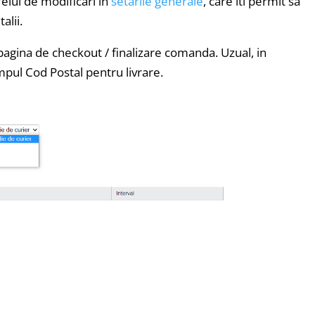
elul de modificari in
setarile generale
, care iti permit sa
alii.
agina de checkout / finalizare comanda. Uzual, in
mpul Cod Postal pentru livrare.