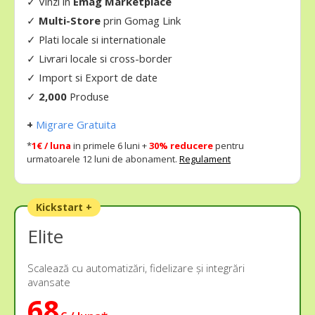
✓
Vinzi in
Emag Marketplace
✓
Multi-Store
prin Gomag Link
✓
Plati locale si internationale
✓
Livrari locale si cross-border
✓
Import si Export de date
✓
2,000
Produse
+
Migrare Gratuita
*
1€ / luna
in primele 6 luni +
30% reducere
pentru
urmatoarele 12 luni de abonament.
Regulament
Kickstart +
Elite
Scalează cu automatizări, fidelizare și integrări
avansate
68