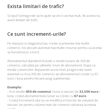
Exista limitari de trafic?
Scopul Gomag este sa te ajute sa vinzi cat mai mult, de aceea nu
avem limitari de trafic.
Ce sunt increment-urile?
Pe masura ce magazinul tau creste si primeste mai multe
comenzi, noi alocam automat mai multe resurse pentru ca acesta
sa functioneze corect.
Abonamentul standard include o medie lunara de 350 de
comenzi, calculata pe ultimele 3 luni de abonament. Dupa ce
media comenzilor depaseste acest nivel, pragul este marit
automat cu inca 350 de comenzi, iar abonamentul creste cu 67
euro / luna pentru fiecare prag suplimentar.
Exemplu:
- Ai in medie
650 de comenzi
/ luna si vanzari de
32,500 euro
/
luna, costul abonamentului lunar va creste cu
67 euro
.
- Costul increment-ului nu se modifica in functie de volumul de
vanzari, iar pentru volume mari de comenzi valoarea acestuia
scade.