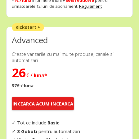
*
1€ / luna
in primele 6 luni +
30% reducere
pentru
urmatoarele 12 luni de abonament.
Regulament
Kickstart +
Advanced
Creste vanzarile cu mai multe produse, canale si
automatizari
26
€ / luna*
37€ / luna
INCEARCA ACUM INCEARCA
ACUM
✓ Tot ce include
Basic
✓
3 Goboti
pentru automatizari