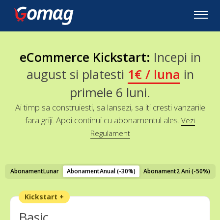
eCommerce
Kickstart
:
Incepi in
august si platesti
1€ / luna
in
primele 6 luni.
Ai timp sa construiesti, sa lansezi, sa iti cresti vanzarile
fara griji. Apoi continui cu abonamentul ales.
Vezi
Regulament
Abonament
Lunar
Abonament
Anual (-30%)
Abonament
2 Ani (-50%)
Kickstart +
Basic