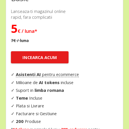
Lanseaza-ti magazinul online
rapid, fara complicatii
5
€ / luna*
7€ / luna
INCEARCA ACUM
✓
Asistenti AI
pentru ecommerce
✓ Milioane de
AI tokens
incluse
✓
Suport in
limba romana
✓
Teme
Incluse
✓
Plata si Livrare
✓
Facturare si Gestiune
✓
200
Produse