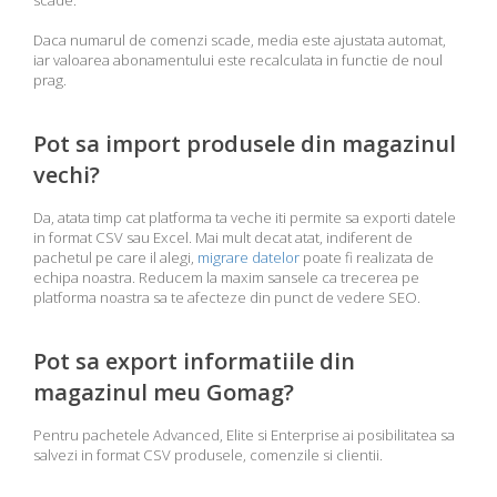
Daca numarul de comenzi scade, media este ajustata automat,
iar valoarea abonamentului este recalculata in functie de noul
prag.
Pot sa import produsele din magazinul
vechi?
Da, atata timp cat platforma ta veche iti permite sa exporti datele
in format CSV sau Excel. Mai mult decat atat, indiferent de
pachetul pe care il alegi,
migrare datelor
poate fi realizata de
echipa noastra. Reducem la maxim sansele ca trecerea pe
platforma noastra sa te afecteze din punct de vedere SEO.
Pot sa export informatiile din
magazinul meu Gomag?
Pentru pachetele Advanced, Elite si Enterprise ai posibilitatea sa
salvezi in format CSV produsele, comenzile si clientii.