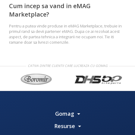
Cum incep sa vand in eMAG
Marketplace?
Pentru a putea vinde produse in eMAG Marketplace, trebuie in
primul rand sa devii partener eMAG. Dupa ce ai rezolvat acest
aspect, de partea tehnica a integrarii ne ocupam noi. Tie iti
ramane doar sa livrezi comenzile.
CATIVA DINTRE CLIENTII CARE LUCREAZA CU GOMAG
Gomag
Resurse