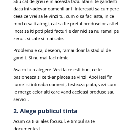
Stiu cat de greu e in aceasta faza. Stai si te gandesti
daca intr-adevar oamenii ar fi interesati sa cumpere
ceea ce vrei sa le vinzi tu, cum o sa faci asta, in ce
mod o sa ii atragi, cat sa fie pretul produselor astfel
incat sa iti poti plati facturile dar nici sa nu ramai pe
zero… si cate si mai cate.
Problema e ca, deseori, ramai doar la stadiul de
gandit. Si nu mai faci nimic.
Asa ca fa o alegere. Vezi la ce esti bun, ce te
pasioneaza si ce ti-ar placea sa vinzi. Apoi iesi “in
lume” si intreaba oamenii, testeaza piata, vezi cum
le merge celorlalti care vand aceleasi produse sau
servicii.
2. Alege publicul tinta
Acum ca ti-ai ales focusul, e timpul sa te
documentezi.