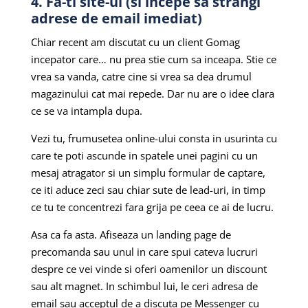
4. Fa-ti site-ul (si incepe sa strangi
adrese de email imediat)
Chiar recent am discutat cu un client Gomag
incepator care… nu prea stie cum sa inceapa. Stie ce
vrea sa vanda, catre cine si vrea sa dea drumul
magazinului cat mai repede. Dar nu are o idee clara
ce se va intampla dupa.
Vezi tu, frumusetea online-ului consta in usurinta cu
care te poti ascunde in spatele unei pagini cu un
mesaj atragator si un simplu formular de captare,
ce iti aduce zeci sau chiar sute de lead-uri, in timp
ce tu te concentrezi fara grija pe ceea ce ai de lucru.
Asa ca fa asta. Afiseaza un landing page de
precomanda sau unul in care spui cateva lucruri
despre ce vei vinde si oferi oamenilor un discount
sau alt magnet. In schimbul lui, le ceri adresa de
email sau acceptul de a discuta pe Messenger cu