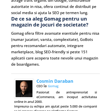
atrage trafic organic din Google, construieste
autoritate in nisa, ofera continut de distribuit pe
social media si ajuta la SEO pe termen lung.
De ce sa aleg Gomag pentru un
magazin de jocuri de societate?
Gomag ofera filtre avansate esentiale pentru nisa
(numar jucatori, varsta, complexitate), GoBots
pentru recomandari automate, integrare
marketplace, blog SEO-friendly si peste 151
aplicatii care acopera toate nevoile unui magazin
de boardgames.
Cosmin Daraban
la
CEO
Gomag
Pasionat de antreprenoriat si
eCommerce, am inceput activitatea
online in anul 2000.
Impreuna cu echipa am ajutat peste 5.000 de companii
sa isi creasca afacerea pe platforma Gomag.