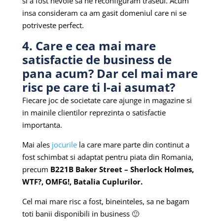
si a fost nevoie sa ne reconfiguram traseul. Acum
insa consideram ca am gasit domeniul care ni se
potriveste perfect.
4. Care e cea mai mare
satisfactie de business de
pana acum? Dar cel mai mare
risc pe care ti l-ai asumat?
Fiecare joc de societate care ajunge in magazine si
in mainile clientilor reprezinta o satisfactie
importanta.
Mai ales
jocurile
la care mare parte din continut a
fost schimbat si adaptat pentru piata din Romania,
precum
B221B Baker Street – Sherlock Holmes,
WTF?, OMFG!, Batalia Cuplurilor.
Cel mai mare risc a fost, bineinteles, sa ne bagam
toti banii disponibili in business 🙂