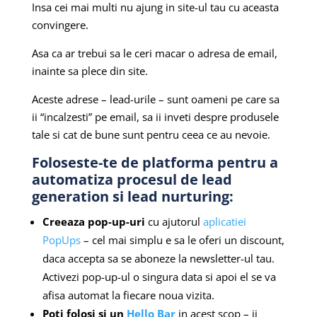
Insa cei mai multi nu ajung in site-ul tau cu aceasta
convingere.
Asa ca ar trebui sa le ceri macar o adresa de email,
inainte sa plece din site.
Aceste adrese – lead-urile – sunt oameni pe care sa
ii “incalzesti” pe email, sa ii inveti despre produsele
tale si cat de bune sunt pentru ceea ce au nevoie.
Foloseste-te de platforma pentru a
automatiza procesul de lead
generation si lead nurturing:
Creeaza pop-up-uri
cu ajutorul
aplicatiei
PopUps
– cel mai simplu e sa le oferi un discount,
daca accepta sa se aboneze la newsletter-ul tau.
Activezi pop-up-ul o singura data si apoi el se va
afisa automat la fiecare noua vizita.
Poti folosi si un
Hello Bar
in acest scop – ii