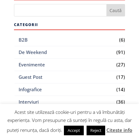
CATEGORII
B2B
(6)
De Weekend
(91)
Evenimente
(27)
Guest Post
(17)
Infografice
(14)
Interviuri
(36)
Acest site utilizează cookie-uri pentru a vă îmbunătăți
Logistica
(54)
experiența. Vom presupune că sunteți în regulă cu asta, dar
Marketing
(304)
puteți renunța, dacă doriți.
Citeste info
Accept
Reject