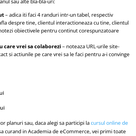
nul sau alte bla-bla-uri:
nut
– adica iti faci 4 randuri intr-un tabel, respectiv
afla despre tine, clientul interactioneaza cu tine, clientul
i notezi obiectivele pentru continut corespunzatoare
cu care vrei sa colaborezi
– noteaza URL-urile site-
ct si actiunile pe care vrei sa le faci pentru a-i convinge
ui
ui
r planuri sau, daca alegi sa participi la
cursul online de
nsa curand in Academia de eCommerce, vei primi toate