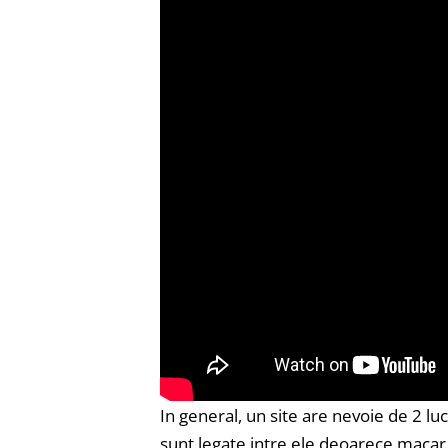
In general, un site are nevoie de 2 luc
sunt legate intre ele deoarece macar o