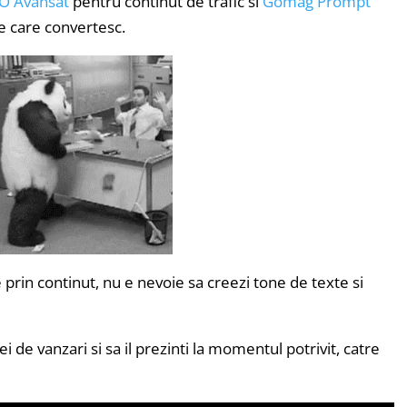
O Avansat
pentru continut de trafic si
Gomag Prompt
e care convertesc.
e prin continut, nu e nevoie sa creezi tone de texte si
iei de vanzari si sa il prezinti la momentul potrivit, catre