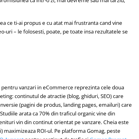
 promisiunea ca intr-o zi, mai devreme sau mai tarziu,
ea ce ti-ai propus e cu atat mai frustranta cand vine
o-uri – le folosesti, poate, pe toate insa rezultatele se
tul pentru vanzari in eCommerce reprezinta cele doua
ing: continutul de atractie (blog, ghiduri, SEO) care
conversie (pagini de produs, landing pages, emailuri) care
Studiile arata ca 70% din traficul organic vine din
nituri vin din continut orientat pe vanzare. Cheia este
ari) maximizeaza ROI-ul. Pe platforma Gomag, peste