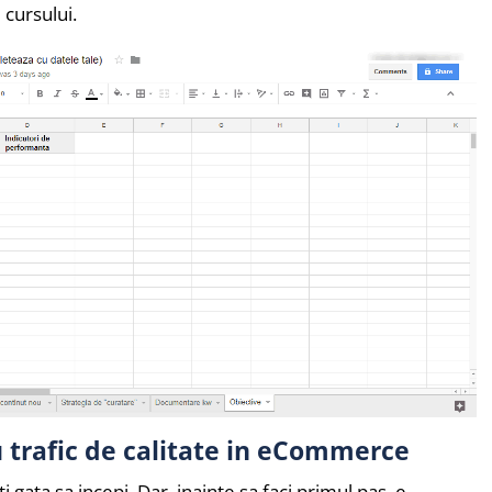
 cursului.
u trafic de calitate in eCommerce
i gata sa incepi. Dar, inainte sa faci primul pas, e