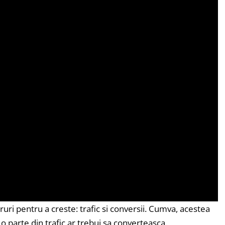
ruri pentru a creste: trafic si conversii. Cumva, acestea
 parte din trafic ar trebui sa converteasca.