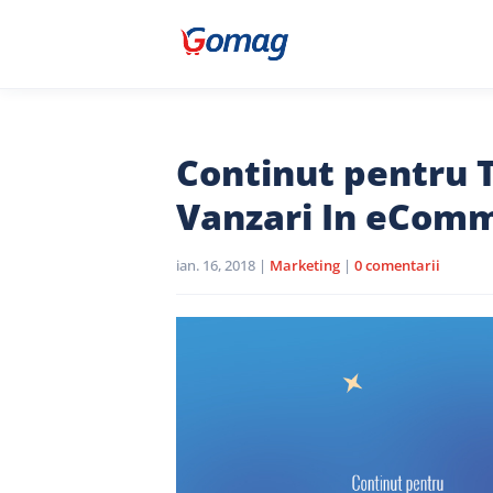
Continut pentru T
Vanzari In eCom
ian. 16, 2018
|
Marketing
|
0 comentarii