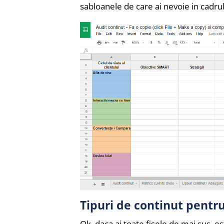
sabloanele de care ai nevoie in cadrul
Tipuri de continut pentr
Ok, daca ai toate fisele de mai sus, est