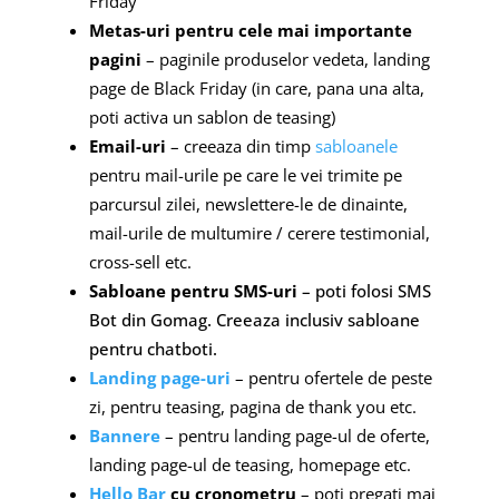
Friday”
Metas-uri pentru cele mai importante
pagini
– paginile produselor vedeta, landing
page de Black Friday (in care, pana una alta,
poti activa un sablon de teasing)
Email-uri
– creeaza din timp
sabloanele
pentru mail-urile pe care le vei trimite pe
parcursul zilei, newslettere-le de dinainte,
mail-urile de multumire / cerere testimonial,
cross-sell etc.
Sabloane pentru SMS-uri
– poti folosi SMS
Bot din Gomag. Creeaza inclusiv sabloane
pentru chatboti.
Landing page-uri
– pentru ofertele de peste
zi, pentru teasing, pagina de thank you etc.
Bannere
– pentru landing page-ul de oferte,
landing page-ul de teasing, homepage etc.
Hello Bar
cu cronometru
– poti pregati mai