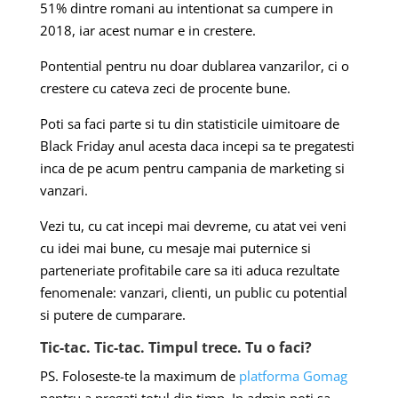
51% dintre romani au intentionat sa cumpere in
2018, iar acest numar e in crestere.
Pontential pentru nu doar dublarea vanzarilor, ci o
crestere cu cateva zeci de procente bune.
Poti sa faci parte si tu din statisticile uimitoare de
Black Friday anul acesta daca incepi sa te pregatesti
inca de pe acum pentru campania de marketing si
vanzari.
Vezi tu, cu cat incepi mai devreme, cu atat vei veni
cu idei mai bune, cu mesaje mai puternice si
parteneriate profitabile care sa iti aduca rezultate
fenomenale: vanzari, clienti, un public cu potential
si putere de cumparare.
Tic-tac. Tic-tac. Timpul trece. Tu o faci?
PS. Foloseste-te la maximum de
platforma Gomag
pentru a pregati totul din timp. In admin poti sa