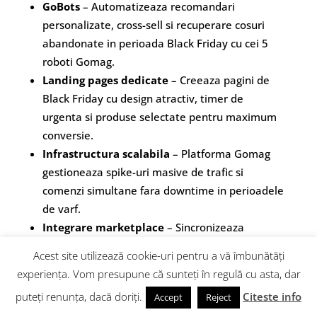
GoBots
– Automatizeaza recomandari
personalizate, cross-sell si recuperare cosuri
abandonate in perioada Black Friday cu cei 5
roboti Gomag.
Landing pages dedicate
– Creeaza pagini de
Black Friday cu design atractiv, timer de
urgenta si produse selectate pentru maximum
conversie.
Infrastructura scalabila
– Platforma Gomag
gestioneaza spike-uri masive de trafic si
comenzi simultane fara downtime in perioadele
de varf.
Integrare marketplace
– Sincronizeaza
ofertele de Black Friday si pe eMAG si alte
Acest site utilizează cookie-uri pentru a vă îmbunătăți
marketplace-uri pentru reach maxim.
experiența. Vom presupune că sunteți în regulă cu asta, dar
Resurse Utile
puteți renunța, dacă doriți.
Citeste info
Accept
Reject