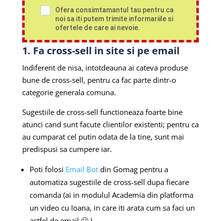
Ofera consimtamantul tau pentru ca
noi sa iti putem trimite informariile si
ofertele de care ai nevoie.
1. Fa cross-sell in site si pe email
Indiferent de nisa, intotdeauna ai cateva produse
bune de cross-sell, pentru ca fac parte dintr-o
categorie generala comuna.
Sugestiile de cross-sell functioneaza foarte bine
atunci cand sunt facute clientilor existenti; pentru ca
au cumparat cel putin odata de la tine, sunt mai
predispusi sa cumpere iar.
Poti folosi
Email Bot
din Gomag pentru a
automatiza sugestiile de cross-sell dupa fiecare
comanda (ai in modulul Academia din platforma
un video cu Ioana, in care iti arata cum sa faci un
astfel de email 🙂 )