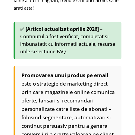
faine ai tu in magazin, trebuie sa ii duci acolo, sa le
arati asta!
✅
[Articol actualizat aprilie 2026]
–
Continutul a fost verificat, completat si
imbunatatit cu informatii actuale, resurse
utile si sectiune FAQ.
Promovarea unui produs pe email
este o strategie de marketing direct
prin care magazinele online comunica
oferte, lansari si recomandari
personalizate catre liste de abonati –
folosind segmentare, automatizari si
continut persuasiv pentru a genera
conversii si a creste valoarea pe client