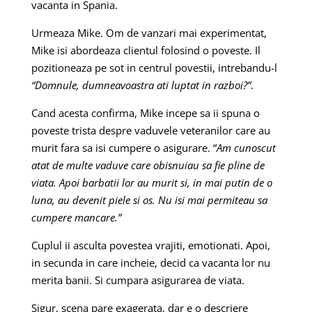
vacanta in Spania.
Urmeaza Mike. Om de vanzari mai experimentat,
Mike isi abordeaza clientul folosind o poveste. Il
pozitioneaza pe sot in centrul povestii, intrebandu-l
“Domnule, dumneavoastra ati luptat in razboi?”
.
Cand acesta confirma, Mike incepe sa ii spuna o
poveste trista despre vaduvele veteranilor care au
murit fara sa isi cumpere o asigurare. “
Am cunoscut
atat de multe vaduve care obisnuiau sa fie pline de
viata. Apoi barbatii lor au murit si, in mai putin de o
luna, au devenit piele si os. Nu isi mai permiteau sa
cumpere mancare.”
Cuplul ii asculta povestea vrajiti, emotionati. Apoi,
in secunda in care incheie, decid ca vacanta lor nu
merita banii. Si cumpara asigurarea de viata.
Sigur, scena pare exagerata, dar e o descriere