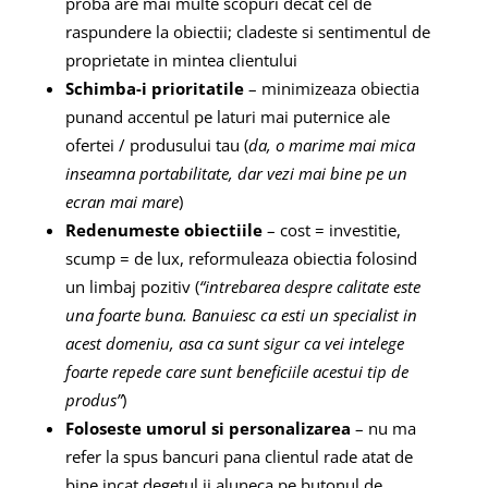
proba are mai multe scopuri decat cel de
raspundere la obiectii; cladeste si sentimentul de
proprietate in mintea clientului
Schimba-i prioritatile
– minimizeaza obiectia
punand accentul pe laturi mai puternice ale
ofertei / produsului tau (
da, o marime mai mica
inseamna portabilitate, dar vezi mai bine pe un
ecran mai mare
)
Redenumeste obiectiile
– cost = investitie,
scump = de lux, reformuleaza obiectia folosind
un limbaj pozitiv (
“intrebarea despre calitate este
una foarte buna. Banuiesc ca esti un specialist in
acest domeniu, asa ca sunt sigur ca vei intelege
foarte repede care sunt beneficiile acestui tip de
produs”
)
Foloseste umorul si personalizarea
– nu ma
refer la spus bancuri pana clientul rade atat de
bine incat degetul ii aluneca pe butonul de