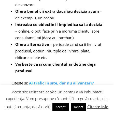
de vanzare
Ofera beneficii extra daca iau decizia acum
–
de exemplu, un cadou
Intreaba ce obiectie il impiedica sa ia decizia
– online, o poti face prin a indruma clientul spre
consultantii tai (daca au intrebari)
Ofera alternative
– perioade cand sa ii fie livrat
produsul, optiuni multiple de livrare, plata,
ridicare colete etc.
Vorbeste ca si cum clientul ar detine deja
produsul
Citeste si:
Ai trafic in site, dar nu ai vanzari?
Optimizare magazin online [15 Idei]
Acest site utilizează cookie-uri pentru a vă îmbunătăți
experiența. Vom presupune că sunteți în regulă cu asta, dar
Vrei sa afli mai multe tehnici de vanzare, precum si
sfaturi de la profesionisti? Urmareste inregistrarile
puteți renunța, dacă doriți.
Citeste info
Accept
Reject
dela
Gomag Selling Day.