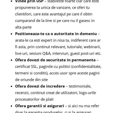
Vinde prin USP
– stabileste foarte clar care este
propunerea ta unica de vanzare, ce oferi tu
clientilori, care este avantajul pe care il obtin
cumparand de la tine si pe care nu il gasesc in
alta parte
Pozitioneaza-te ca o autoritate in domeniu
–
arata-le ca esti expert in nisa ta, indiferent care ar
fi asta, prin continut relevant, tutoriale, webinarii,
live-uri, sesiuni Q&A, interviuri, guest post-uri etc.
Ofera dovezi de securitate in permanenta
–
certificat SSL, paginile cu politici (confidentialitate,
termeni si conditii), acces usor spre aceste pagini
de oriunde din site
Ofera dovezi de incredere
– testimoniale,
recenzii, continut creat de utilizatori, logo-urile
procesatorilor de plati
Ofera garantii si asigurari
– si aici nu ma refer
doar la garantia produselor, ci si la asigurari