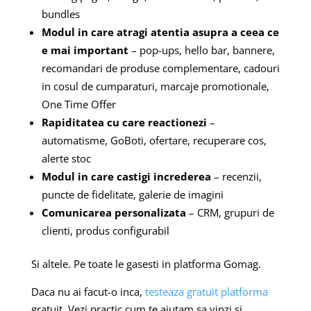
bundles
Modul in care atragi atentia asupra a ceea ce
e mai important
– pop-ups, hello bar, bannere,
recomandari de produse complementare, cadouri
in cosul de cumparaturi, marcaje promotionale,
One Time Offer
Rapiditatea cu care reactionezi
–
automatisme, GoBoti, ofertare, recuperare cos,
alerte stoc
Modul in care castigi increderea
– recenzii,
puncte de fidelitate, galerie de imagini
Comunicarea personalizata
– CRM, grupuri de
clienti, produs configurabil
Si altele. Pe toate le gasesti in platforma Gomag.
Daca nu ai facut-o inca,
testeaza gratuit platforma
gratuit. Vezi practic cum te ajutam sa vinzi si