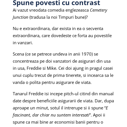
Spune povesti cu contrast
Ai vazut vreodata comedia englezeasca
Cemetery
Junction
(tradusa la noi Timpuri bune)?
Nu e extraordinara, dar exista in ea o secventa
extraordinara, care dovedeste ce forta au povestile
in vanzari.
Scena (ce se petrece undeva in anii 1970) se
concentreaza pe doi vanzatori de asigurari din usa
in usa, Freddie si Mike. Cei doi ajung in pragul casei
unui cuplu trecut de prima tinerete, si incearca sa le
vanda o polita pentru asigurare de viata.
Tanarul Freddie isi incepe pitch-ul citind din manual
date despre beneficiile asigurarii de viata. Dar, dupa
aproape un minut, sotul il intrerupe si ii spune “
E
fascinant, dar chiar nu suntem interesati
”. Apoi ii
spune ca mai bine ar economisi banii pentru o