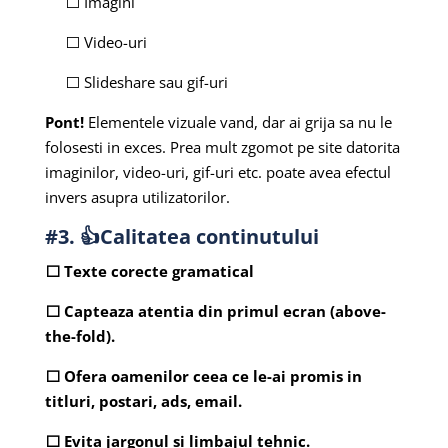
⬜ Imagini
⬜ Video-uri
⬜ Slideshare sau gif-uri
Pont!
Elementele vizuale vand, dar ai grija sa nu le
folosesti in exces. Prea mult zgomot pe site datorita
imaginilor, video-uri, gif-uri etc. poate avea efectul
invers asupra utilizatorilor.
#3. 👍Calitatea continutului
⬜ Texte corecte gramatical
⬜ Capteaza atentia din primul ecran (above-
the-fold).
⬜ Ofera oamenilor ceea ce le-ai promis in
titluri, postari, ads, email.
⬜ Evita jargonul si limbajul tehnic.