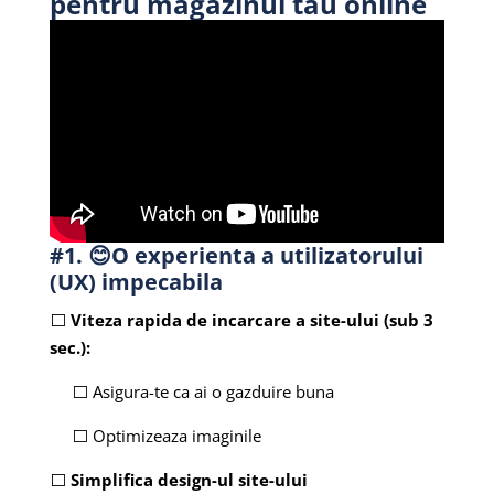
pentru magazinul tau online
#1. 😊O experienta a utilizatorului
(UX) impecabila
⬜
Viteza rapida de incarcare a site-ului (sub 3
sec.):
⬜ Asigura-te ca ai o gazduire buna
⬜ Optimizeaza imaginile
⬜
Simplifica design-ul site-ului