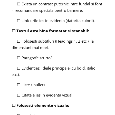
⬜ Exista un contrast puternic intre fundal si font
– recomandare speciala pentru bannere.
⬜ Link-urile ies in evidenta (datorita culorii).
⬜ Textul este bine formatat si scanabil:
⬜ Folosesti subtitluri (Headings 1, 2 etc.), la
dimensiuni mai mari.
⬜ Paragrafe scurte/
⬜ Evidentiezi ideile principale (cu bold, italic
etc.).
⬜ Liste / bullets.
⬜ Citatele ies in evidenta vizual.
⬜ Folosesti elemente vizuale: