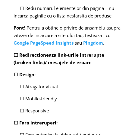
⬜ Redu numarul elementelor din pagina – nu
incarca paginile cu o lista nesfarsita de produse
Pont!
Pentru a obtine o privire de ansamblu asupra
vitezei de incarcare a site-ului tau, testeaza-l cu
Google PageSpeed Insights
sau
Pingdom
.
⬜
Redirectioneaza link-urile intrerupte
(broken links)/ mesajele de eroare
⬜ Design:
⬜ Atragator vizual
⬜ Mobile-friendly
⬜ Responsive
⬜ Fara intreruperi:
⬜ Fara autoplay la video-uri / audio-uri