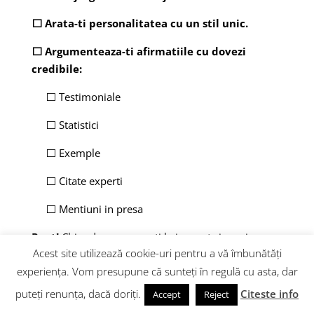
⬜ Arata-ti personalitatea cu un stil unic.
⬜ Argumenteaza-ti afirmatiile cu dovezi
credibile:
⬜ Testimoniale
⬜ Statistici
⬜ Exemple
⬜ Citate experti
⬜ Mentiuni in presa
Pont!
Chiar daca acum esti la inceput si nu ai
Acest site utilizează cookie-uri pentru a vă îmbunătăți
autoritate, poti imprumuta autoritatea liderilor /
experiența. Vom presupune că sunteți în regulă cu asta, dar
expertilor din nisa ta. Vorbeste cu influenceri din
industria ta, participa la evenimente, creeaza
puteți renunța, dacă doriți.
Citeste info
Accept
Reject
continut pe subiect si vei obtine propria autoritate