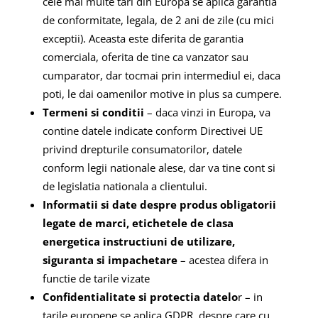
cele mai multe tari din Europa se aplica garantia
de conformitate, legala, de 2 ani de zile (cu mici
exceptii). Aceasta este diferita de garantia
comerciala, oferita de tine ca vanzator sau
cumparator, dar tocmai prin intermediul ei, daca
poti, le dai oamenilor motive in plus sa cumpere.
Termeni si conditii
– daca vinzi in Europa, va
contine datele indicate conform Directivei UE
privind drepturile consumatorilor, datele
conform legii nationale alese, dar va tine cont si
de legislatia nationala a clientului.
Informatii si date despre produs obligatorii
legate de marci, etichetele de clasa
energetica instructiuni de utilizare,
siguranta si impachetare
– acestea difera in
functie de tarile vizate
Confidentialitate si protectia datelo
r – in
tarile europene se aplica GDPR, despre care cu