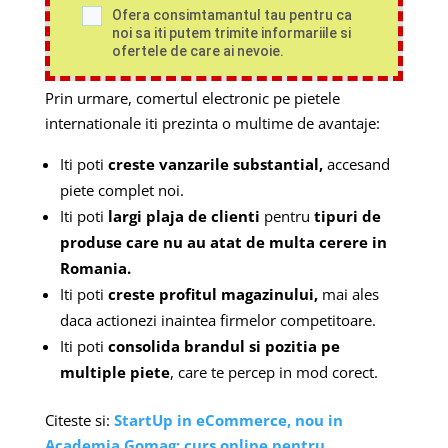
Ofera consimtamantul tau pentru ca
noi sa iti putem trimite informariile si
ofertele de care ai nevoie.
Prin urmare, comertul electronic pe pietele
internationale iti prezinta o multime de avantaje:
Iti poti
creste vanzarile substantial,
accesand
piete complet noi.
Iti poti
largi plaja de clienti
pentru
tipuri de
produse care nu au atat de multa cerere in
Romania.
Iti poti
creste profitul magazinului,
mai ales
daca actionezi inaintea firmelor competitoare.
Iti poti
consolida brandul si pozitia pe
multiple piete
, care te percep in mod corect.
Citeste si:
StartUp in eCommerce, nou in
Academia Gomag: curs online pentru