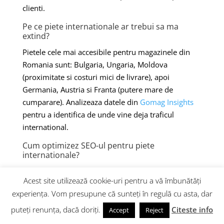
clienti.
Pe ce piete internationale ar trebui sa ma
extind?
Pietele cele mai accesibile pentru magazinele din
Romania sunt: Bulgaria, Ungaria, Moldova
(proximitate si costuri mici de livrare), apoi
Germania, Austria si Franta (putere mare de
cumparare). Analizeaza datele din
Gomag Insights
pentru a identifica de unde vine deja traficul
international.
Cum optimizez SEO-ul pentru piete
internationale?
Foloseste SEO Avansat din Gomag pentru
Acest site utilizează cookie-uri pentru a vă îmbunătăți
optimizarea multilingva, creeaza
continut de blog
experiența. Vom presupune că sunteți în regulă cu asta, dar
adaptat
fiecarei piete si implementeaza hreflang
tags. Optimizarea pentru AI Overviews in mai multe
puteți renunța, dacă doriți.
Citeste info
Accept
Reject
limbi aduce trafic organic international.