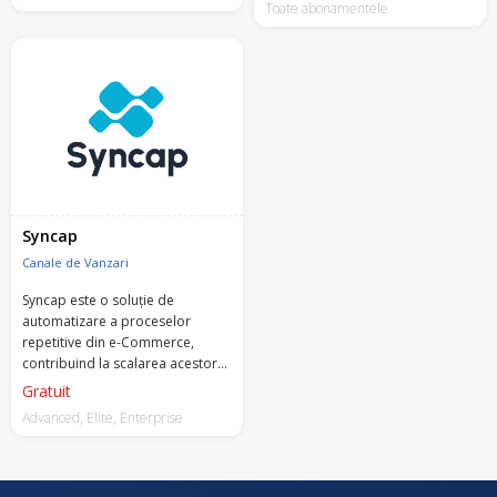
preturile, gestionand toate
Toate abonamentele
integrarile si facilitatilel intr-un
singur loc.
Syncap
Canale de Vanzari
Syncap este o soluție de
automatizare a proceselor
repetitive din e-Commerce,
contribuind la scalarea acestor
afaceri online.
Gratuit
Advanced, Elite, Enterprise