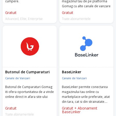
cumpere.
magazinul tau de pe platforma
Gomag cu alte canale de vanzare
Gratuit
Gratuit
Advanced, Elite, Enterprise
Toate abonamentele
Butonul de Cumparaturi
BaseLinker
Canale de Vanzari
Canale de Vanzari
Butonul de Cumparaturi Gomag
BaseLinker permite conectarea
iti ofera oportunitatea de a vinde
magazinului tau online cu
online direct in afara site-ului
marketplace-urile preferate, atat
din tara, cat si din strainatate.
Prin intermediul aplicatiei vei
Gratuit
Gratuit + Abonament
putea sincroniza stocurile si
BaseLinker
Toate abonamentele