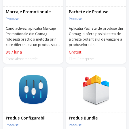
Marcaje Promotionale
Pachete de Produse
Produse
Produse
Cand activezi aplicatia Marcaje
Aplicatia Pachete de produse din
Promotionale din Gomag
Gomag iti ofera posibilitatea de
folosesti practic o metoda prin
a creste potentialul de vanzare a
care diferentiezi un produs sau o
produselor tale.
colectie de produse.
9€ / luna
Gratuit
Toate abonamentele
Elite, Enterprise
Produs Configurabil
Produs Bundle
Produse
Produse