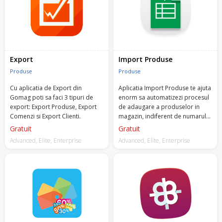
Export
Import Produse
Produse
Produse
Cu aplicatia de Export din
Aplicatia Import Produse te ajuta
Gomag poti sa faci 3 tipuri de
enorm sa automatizezi procesul
export: Export Produse, Export
de adaugare a produselor in
Comenzi si Export Clienti.
magazin, indiferent de numarul
acestora.
Gratuit
Gratuit
Advanced, Elite, Enterprise
Advanced, Elite, Enterprise