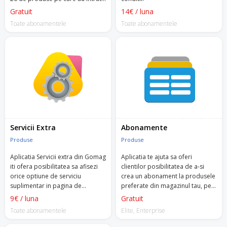
in magazinul tau, in orice pagina
Gratuit
14€ / luna
a site-ului.
Toate abonamentele
Toate abonamentele
Servicii Extra
Abonamente
Produse
Produse
Aplicatia Servicii extra din Gomag
Aplicatia te ajuta sa oferi
iti ofera posibilitatea sa afisezi
clientilor posibilitatea de a-si
orice optiune de serviciu
crea un abonament la produsele
suplimentar in pagina de
preferate din magazinul tau, pe o
finalizare comanda a
durata stabilita de ei.
9€ / luna
Gratuit
magazinului tau.
Toate abonamentele
Elite, Enterprise