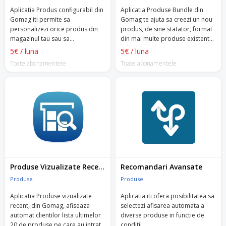
Aplicatia Produs configurabil din
Aplicatia Produse Bundle din
Gomag iti permite sa
Gomag te ajuta sa creezi un nou
personalizezi orice produs din
produs, de sine statator, format
magazinul tau sau sa
din mai multe produse existente
personalizezi experienta
in magazinul tau.
5€ / luna
5€ / luna
clientului tau.
Toate abonamentele
Toate abonamentele
Produse Vizualizate Recent
Recomandari Avansate
Produse
Produse
Aplicatia Produse vizualizate
Aplicatia iti ofera posibilitatea sa
recent, din Gomag, afiseaza
selectezi afisarea automata a
automat clientilor lista ultimelor
diverse produse in functie de
20 de produse pe care au intrat
conditii.