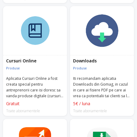
Cursuri Online
Downloads
Produse
Produse
Aplicatia Cursuri Online a fost
Iti recomandam aplicatia
creata special pentru
Downloads din Gomag, in cazul
antreprenorii care isi doresc sa
in care ai fisiere PDF pe care ai
vanda produse digitale (cursuri
vrea ca potentialii tai clienti sa le
video, produse PDF).
descarce din pagina de produs.
Gratuit
5€ / luna
Toate abonamentele
Toate abonamentele