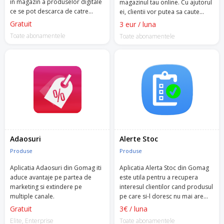
in magazin a produselor digitale
magazinul tau online. Cu ajutorul
ce se pot descarca de catre
ei, clientii vor putea sa caute
clienti, din contul lor, dupa ce
produsele dorite dupa atribute
Gratuit
3 eur / luna
plata a fost confirmata.
specifice (marca, marime,
Toate abonamentele
Toate abonamentele
culoare etc.).
Adaosuri
Alerte Stoc
Produse
Produse
Aplicatia Adaosuri din Gomag iti
Aplicatia Alerta Stoc din Gomag
aduce avantaje pe partea de
este utila pentru a recupera
marketing si extindere pe
interesul clientilor cand produsul
multiple canale.
pe care si-l doresc nu mai are
stoc.
Gratuit
3€ / luna
Elite, Enterprise
Toate abonamentele