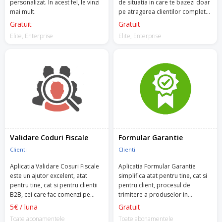
personalizat. In acest fel, le vinzi
de situatia in care te bazezi doar
mai mult.
pe atragerea clientilor complet
noi?
Gratuit
Gratuit
Elite, Enterprise
Elite, Enterprise
Validare Coduri Fiscale
Formular Garantie
Clienti
Clienti
Aplicatia Validare Cosuri Fiscale
Aplicatia Formular Garantie
este un ajutor excelent, atat
simplifica atat pentru tine, cat si
pentru tine, cat si pentru clientii
pentru client, procesul de
B2B, cei care fac comenzi pe
trimitere a produselor in
firma.
garantie.
5€ / luna
Gratuit
Toate abonamentele
Toate abonamentele