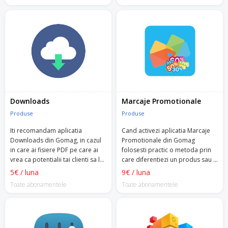
Downloads
Marcaje Promotionale
Produse
Produse
Iti recomandam aplicatia
Cand activezi aplicatia Marcaje
Downloads din Gomag, in cazul
Promotionale din Gomag
in care ai fisiere PDF pe care ai
folosesti practic o metoda prin
vrea ca potentialii tai clienti sa le
care diferentiezi un produs sau o
descarce din pagina de produs.
colectie de produse.
5€ / luna
9€ / luna
Toate abonamentele
Toate abonamentele