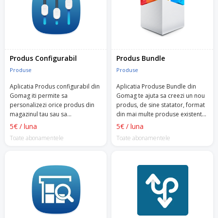
Produs Configurabil
Produs Bundle
Produse
Produse
Aplicatia Produs configurabil din
Aplicatia Produse Bundle din
Gomag iti permite sa
Gomag te ajuta sa creezi un nou
personalizezi orice produs din
produs, de sine statator, format
magazinul tau sau sa
din mai multe produse existente
personalizezi experienta
in magazinul tau.
5€ / luna
5€ / luna
clientului tau.
Toate abonamentele
Toate abonamentele