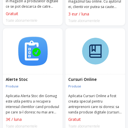
in magazin a produselor digitale
magazinul tau online. Cu ajutorul
ce se pot descarca de catre
ei, clientii vor putea sa caute
clienti, din contul lor, dupa ce
produsele dorite dupa atribute
Gratuit
3 eur / luna
plata a fost confirmata.
specifice (marca, marime,
Toate abonamentele
Toate abonamentele
culoare etc.).
Alerte Stoc
Cursuri Online
Produse
Produse
Aplicatia Alerta Stoc din Gomag
Aplicatia Cursuri Online a fost
este utila pentru a recupera
creata special pentru
interesul clientilor cand produsul
antreprenorii care isi doresc sa
pe care si-l doresc nu mai are
vanda produse digitale (cursuri
stoc.
video, produse PDF).
3€ / luna
Gratuit
Toate abonamentele
Toate abonamentele