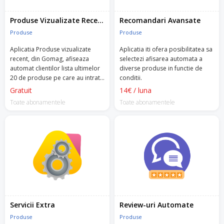
Produse Vizualizate Recent
Recomandari Avansate
Produse
Produse
Aplicatia Produse vizualizate
Aplicatia iti ofera posibilitatea sa
recent, din Gomag, afiseaza
selectezi afisarea automata a
automat clientilor lista ultimelor
diverse produse in functie de
20 de produse pe care au intrat
conditii.
in magazinul tau, in orice pagina
Gratuit
14€ / luna
a site-ului.
Toate abonamentele
Toate abonamentele
Servicii Extra
Review-uri Automate
Produse
Produse