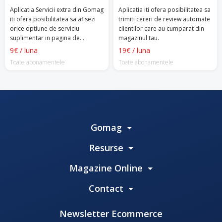
Aplicatia Servicii extra din Gomag
Aplicatia iti ofera posibilitatea sa
iti ofera posibilitatea sa afisezi
trimiti cereri de review automate
orice optiune de serviciu
clientilor care au cumparat din
suplimentar in pagina de
magazinul tau.
finalizare comanda a
9€ / luna
19€ / luna
magazinului tau.
Toate abonamentele
Toate abonamentele
Gomag
Resurse
Magazine Online
Contact
Newsletter Ecommerce