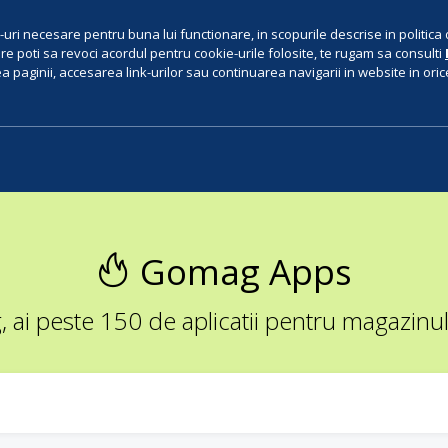
uri necesare pentru buna lui functionare, in scopurile descrise in politica 
e poti sa revoci acordul pentru cookie-urile folosite, te rugam sa consulti
 paginii, accesarea link-urilor sau continuarea navigarii in website in orice 
Gomag Apps
ai peste 150 de aplicatii pentru magazinul