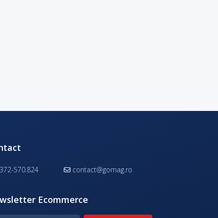
ntact
372-570.824
contact@gomag.ro
wsletter Ecommerce