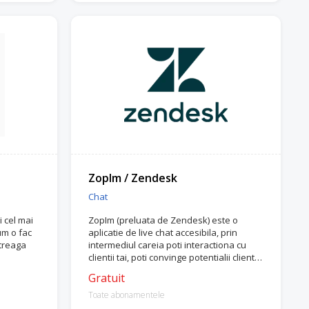
ZopIm / Zendesk
Chat
i cel mai
ZopIm (preluata de Zendesk) este o
cum o fac
aplicatie de live chat accesibila, prin
ntreaga
intermediul careia poti interactiona cu
clientii tai, poti convinge potentialii clientii
si iti poti intelege mai bine audienta.
Gratuit
Toate abonamentele