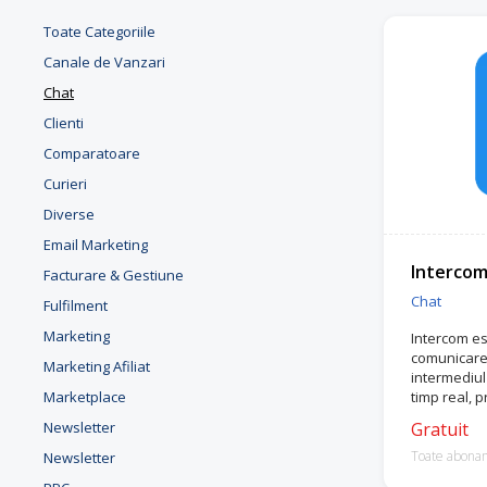
Toate Categoriile
Canale de Vanzari
Chat
Clienti
Comparatoare
Curieri
Diverse
Email Marketing
Interco
Facturare & Gestiune
Chat
Fulfilment
Marketing
Intercom es
comunicare c
Marketing Afiliat
intermediul 
Marketplace
timp real, p
sau pe emai
Newsletter
Gratuit
Toate abona
Newsletter