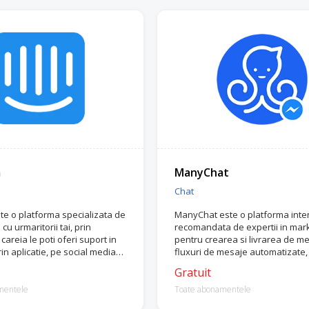
m
ManyChat
Chat
te o platforma specializata de
ManyChat este o platforma inte
u urmaritorii tai, prin
recomandata de expertii in mar
careia le poti oferi suport in
pentru crearea si livrarea de me
rin aplicatie, pe social media
fluxuri de mesaje automatizate,
l.
urmaritorii si clientii tai.
Gratuit
mentele
Toate abonamentele