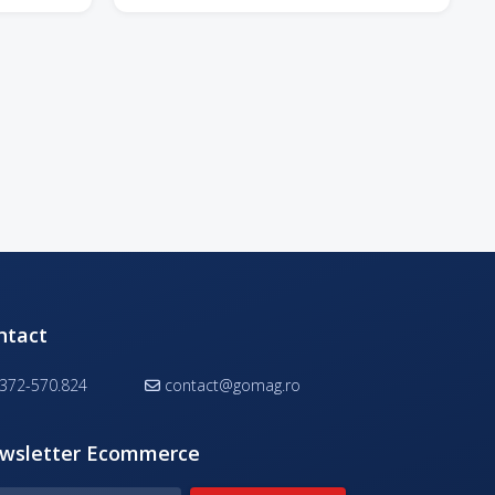
ntact
372-570.824
contact@gomag.ro
wsletter Ecommerce