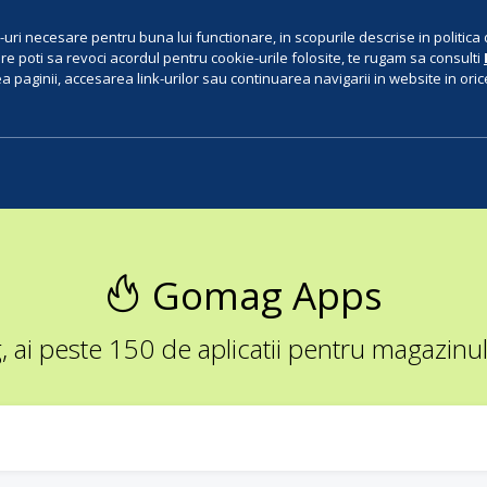
uri necesare pentru buna lui functionare, in scopurile descrise in politica 
e poti sa revoci acordul pentru cookie-urile folosite, te rugam sa consulti
 paginii, accesarea link-urilor sau continuarea navigarii in website in orice 
Gomag Apps
ai peste 150 de aplicatii pentru magazinul