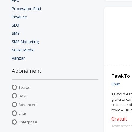
PPC
Procesatori Plati
Produse
SEO
SMS
SMS Marketing
Social Media
Vanzari
Abonament
TawkTo
Chat
Toate
TawkTo este
Basic
gratuita car
Advanced
ce in ce ma
review-uri d
Elite
Gratuit
Enterprise
Toate abona