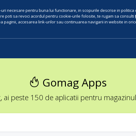
uri necesare pentru buna lui functionare, in scopurile descrise in politica 
e poti sa revoci acordul pentru cookie-urile folosite, te rugam sa consulti
 paginii, accesarea link-urilor sau continuarea navigarii in website in orice 
Gomag Apps
ai peste 150 de aplicatii pentru magazinul