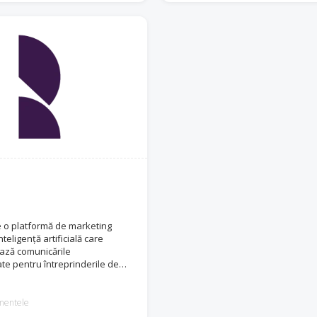
 o platformă de marketing
teligență artificială care
ază comunicările
te pentru întreprinderile de
tronic din mai multe sectoare.
mentele