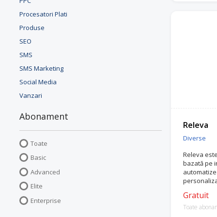
PPC
Procesatori Plati
Produse
SEO
SMS
SMS Marketing
Social Media
Vanzari
Abonament
Releva
Diverse
Toate
Releva este
Basic
bazată pe in
Advanced
automatize
personaliza
Elite
comerț elec
Gratuit
Enterprise
Toate abona