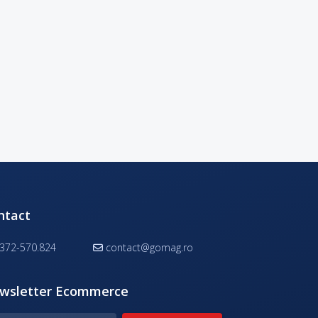
ntact
372-570.824
contact@gomag.ro
wsletter Ecommerce