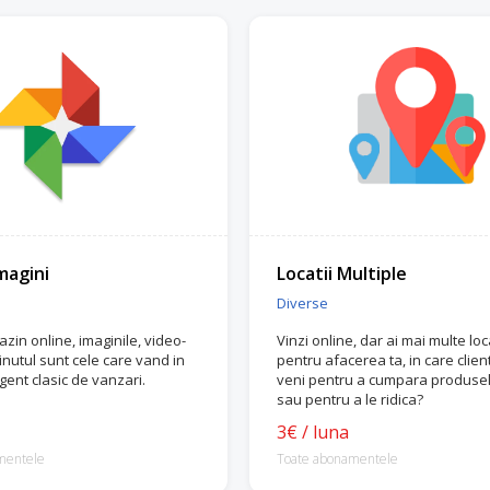
magini
Locatii Multiple
Diverse
zin online, imaginile, video-
Vinzi online, dar ai mai multe loca
tinutul sunt cele care vand in
pentru afacerea ta, in care client
gent clasic de vanzari.
veni pentru a cumpara produsel
sau pentru a le ridica?
3€ / luna
mentele
Toate abonamentele