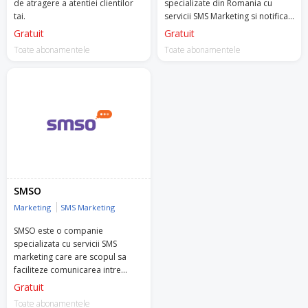
de atragere a atentiei clientilor
specializate din Romania cu
tai.
servicii SMS Marketing si notificari
operationale, activa pe piata
Gratuit
Gratuit
incepand din 2008.
Toate abonamentele
Toate abonamentele
SMSO
Marketing
SMS Marketing
SMSO este o companie
specializata cu servicii SMS
marketing care are scopul sa
faciliteze comunicarea intre
afacerea ta si clienti.
Gratuit
Toate abonamentele