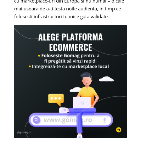
cu marketplace-uri din Europa si nu numai – o cale
mai usoara de a-ti testa noile audienta, in timp ce
folosesti infrastructuri tehnice gata validate.