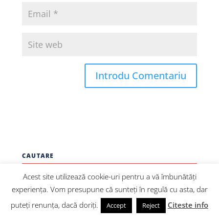
CAUTARE
Acest site utilizează cookie-uri pentru a vă îmbunătăți
experiența. Vom presupune că sunteți în regulă cu asta, dar
CATEGORII
puteți renunța, dacă doriți.
Citeste info
Accept
Reject