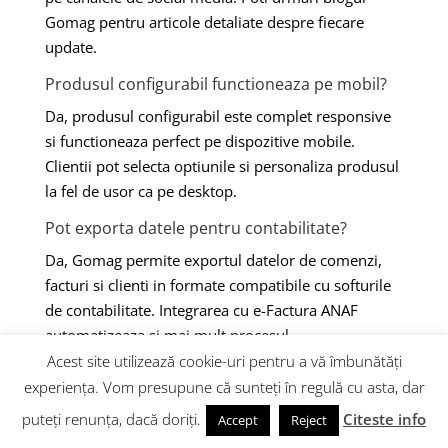
Gomag pentru articole detaliate despre fiecare
update.
Produsul configurabil functioneaza pe mobil?
Da, produsul configurabil este complet responsive
si functioneaza perfect pe dispozitive mobile.
Clientii pot selecta optiunile si personaliza produsul
la fel de usor ca pe desktop.
Pot exporta datele pentru contabilitate?
Da, Gomag permite exportul datelor de comenzi,
facturi si clienti in formate compatibile cu softurile
de contabilitate. Integrarea cu e-Factura ANAF
automatizeaza si mai mult procesul.
Acest site utilizează cookie-uri pentru a vă îmbunătăți
Cum folosesc datele din Wishlist pentru
experiența. Vom presupune că sunteți în regulă cu asta, dar
marketing?
puteți renunța, dacă doriți.
Citeste info
Accept
Reject
Poti crea campanii de email targetate catre clientii
care au adaugat produse in wishlist, oferindu-le