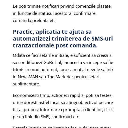
Le poti trimite notificari privind comenzile plasate,
in functie de statusul acestora: confirmare,
comanda preluata etc.
Practic, aplicatia te ajuta sa
automatizezi trimiterea de SMS-uri
tranzactionale post comanda.
Odata ce faci setarile initiale, e suficient sa creezi si
sa conditionezi GoBot-ul, iar acesta va incepe sa fie
trimis in mod automat, fara sa mai ai nevoie sa intri
in NewsMAN sau The Marketer pentru setari
suplimentare.
Economisesti timp, actionezi rapid si poti sa testezi
orice doresti astfel incat sa atingi obiectivul pe care
ti l-ai propus: informarea prompta a clientilor, click
pe un link din SMS, confirmari etc.
Setarile initiale in aplicatie se fac in doi timp si trei