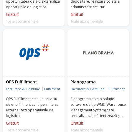
oportunitatea de a-ti externaliza
depozitare, realizare colete si
operatiunile de logistica
administrare retururi
Gratuit
Gratuit
Toate abonamentele
Toate abonamentele
OPS Fulfillment
Planograma
Facturare & Gestiune
Fulfilment
Facturare & Gestiune
Fulfilment
OPS Fulfillment este un serviciu
Planograma este o soluție
de e-fulfillment ce iti permite sa
software de tip WMS (Warehouse
externalizezi operatiunile de
Management System) care
logistica
centralizează, eficientizează și
automatizează activitățile de
Gratuit
Gratuit
logistică, depozitare, curierat și
Toate abonamentele
Toate abonamentele