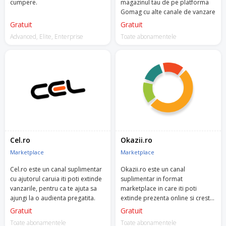
cumpere.
magazinul tau de pe platforma
Gomag cu alte canale de vanzare
Gratuit
Gratuit
Advanced, Elite, Enterprise
Toate abonamentele
Cel.ro
Okazii.ro
Marketplace
Marketplace
Cel.ro este un canal suplimentar
Okazii.ro este un canal
cu ajutorul caruia iti poti extinde
suplimentar in format
vanzarile, pentru ca te ajuta sa
marketplace in care iti poti
ajungi la o audienta pregatita.
extinde prezenta online si creste
vanzarile.
Gratuit
Gratuit
Toate abonamentele
Toate abonamentele