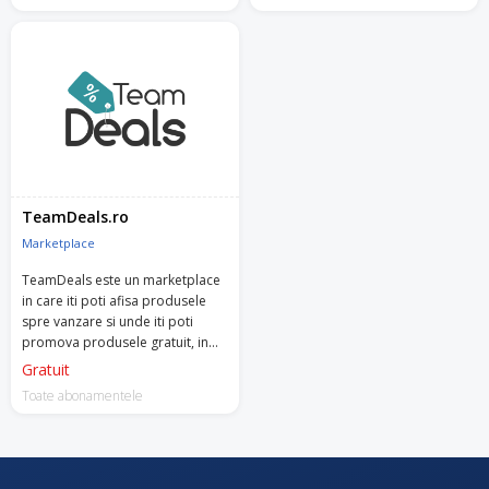
TeamDeals.ro
Marketplace
TeamDeals este un marketplace
in care iti poti afisa produsele
spre vanzare si unde iti poti
promova produsele gratuit, in
fata a peste 3.5 milioane de
Gratuit
utilizatori.
Toate abonamentele