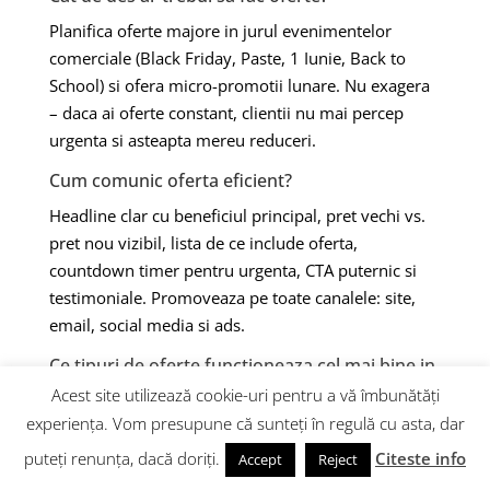
Planifica oferte majore in jurul evenimentelor
comerciale (Black Friday, Paste, 1 Iunie, Back to
School) si ofera micro-promotii lunare. Nu exagera
– daca ai oferte constant, clientii nu mai percep
urgenta si asteapta mereu reduceri.
Cum comunic oferta eficient?
Headline clar cu beneficiul principal, pret vechi vs.
pret nou vizibil, lista de ce include oferta,
countdown timer pentru urgenta, CTA puternic si
testimoniale. Promoveaza pe toate canalele: site,
email, social media si ads.
Ce tipuri de oferte functioneaza cel mai bine in
eCommerce?
Acest site utilizează cookie-uri pentru a vă îmbunătăți
Transport gratuit de la un prag, pachete de produse
experiența. Vom presupune că sunteți în regulă cu asta, dar
cu discount, oferte 1+1 sau 2+1, cupoane de
puteți renunța, dacă doriți.
Citeste info
Accept
Reject
reducere cu termen limitat, cadou la comanda peste