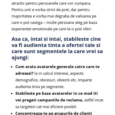
atractiv pentru persoanele care vor cumpara.
Pentru unii e vorba strict de pret, dar pentru
majoritatea e vorba mai degraba de valoarea pe
care o pot castiga – multe persoane aleg pe baza
experientei emotionale pe care le-o poti oferi.
Asa ca, intai si intai, stabileste cine
va fi audienta tinta a ofertei tale si
care sunt segmentele la care vrei sa
ajungi:
Cum arata avatarele generale catre care te
adresezi?
Ia in calcul interese, aspecte
demografice, obiceiuri, obiectii etc. Imparte
audienta tinta pe segmente.
Stabileste pe baza avatarelor in ce mod iti
vei pregati campaniile de reclama
, astfel incat
sa targetezi cat mai eficient posibil.
Concentreaza-te pe grupurile de clienti