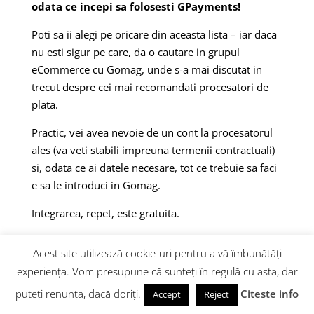
odata ce incepi sa folosesti GPayments!
Poti sa ii alegi pe oricare din aceasta lista – iar daca
nu esti sigur pe care, da o cautare in grupul
eCommerce cu Gomag, unde s-a mai discutat in
trecut despre cei mai recomandati procesatori de
plata.
Practic, vei avea nevoie de un cont la procesatorul
ales (va veti stabili impreuna termenii contractuali)
si, odata ce ai datele necesare, tot ce trebuie sa faci
e sa le introduci in Gomag.
Integrarea, repet, este gratuita.
Citeste si:
Cum Sa Alegi Un Procesator De Plati
Acest site utilizează cookie-uri pentru a vă îmbunătăți
Potrivit Pentru Magazinul Tau
experiența. Vom presupune că sunteți în regulă cu asta, dar
8. Stabileste regulile de
puteți renunța, dacă doriți.
Citeste info
Accept
Reject
transport si integrarile cu