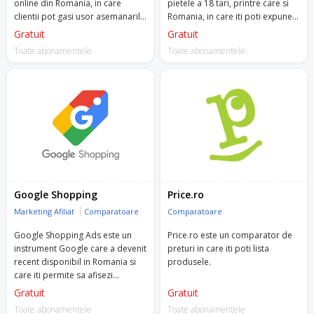
online din Romania, in care
pietele a 18 tari, printre care si
clientii pot gasi usor asemanarile
Romania, in care iti poti expune
si deosebirile dintre ofertele a
produse din propriul magazin
Gratuit
Gratuit
multipli comercianti.
online.
Toate abonamentele
Toate abonamentele
Google Shopping
Price.ro
Marketing Afiliat
Comparatoare
Comparatoare
Google Shopping Ads este un
Price.ro este un comparator de
instrument Google care a devenit
preturi in care iti poti lista
recent disponibil in Romania si
produsele.
care iti permite sa afisezi
produsele si detaliile lor.
Gratuit
Gratuit
Toate abonamentele
Toate abonamentele