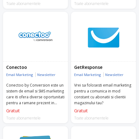
dinamice si SMS marketing.
gratuit. Acesta include asistență
Toate abonamentele
Toate abonamentele
pe tot parcursul procesului de
integrare, configurarea
campaniilor, monitorizarea și
optimizarea lor și multe altele!
Încearcă Retargeting chiar acum!
Conectoo
GetResponse
Email Marketing
Newsletter
Email Marketing
Newsletter
Conectoo by Conversion este un
Vrei sa folosesti email marketing
sistem de email si SMS marketing
pentru a comunica in mod
care iti ofera diverse oportunitati
constant cu abonatii si clientii
pentru a ramane prezent in
magazinului tau?
mintea clientilor tai.
Gratuit
Gratuit
Toate abonamentele
Toate abonamentele