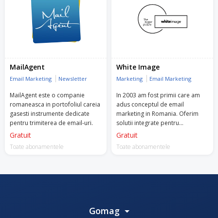
MailAgent
White Image
Email Marketing
Newsletter
Marketing
Email Marketing
MailAgent este o companie
In 2003 am fost primii care am
romaneasca in portofoliul careia
adus conceptul de email
gasesti instrumente dedicate
marketing in Romania. Oferim
pentru trimiterea de email-uri.
solutii integrate pentru
automatizarea comunicarii,
Gratuit
Gratuit
pentru o comunicare one-to-one
Toate abonamentele
Toate abonamentele
cu focus pe rezultate prin email
si/sau sms.
Gomag