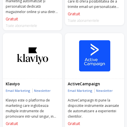
marketing automatizat și
care iti ofera posibilitatea de a
personalizat dedicată
trimite email-uri personalizate
magazinelor online și una dintre
catre clientii tai.
Gratuit
primele companii din Europa de
Gratuit
Toate abonamentele
Est care este atât Facebook
Toate abonamentele
Marketing, cât și Google Premier
Partner.
Retargeting oferă o vastă gamă
de servicii automate și bazate pe
Inteligență Artificală (AI), de la
newslettere personalizate, e-
mailuri automate și recomandări
de produse pe site, la reclame
Google, Facebook & Instagram,
pop-up-uri, SMS-uri și notificări
Klaviyo
ActiveCampaign
push cu performanțe superioare
Email Marketing
Newsletter
Email Marketing
Newsletter
- rate de conversie cu până la
15% mai bune.
Klaviyo este o platforma de
ActiveCampaign iti pune la
marketing care inglobeaza
dispozitie instrumente avansate
Menționează codul WELCOME500
multiple instrumente de
de automatizare a experientei
echipei Retargeting pentru a te
promovare intr-unul singur, in
clientilor.
bucura de 1 lună de Premium
special email, recomandari
Gratuit
Gratuit
Account Management (PAM)