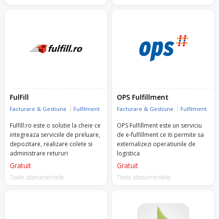
mijlocii din zona vanzarilor cu
amanuntul.
FulFill
OPS Fulfillment
Facturare & Gestiune
Fulfilment
Facturare & Gestiune
Fulfilment
Fulfill.ro este o solutie la cheie ce
OPS Fulfillment este un serviciu
integreaza serviciile de preluare,
de e-fulfillment ce iti permite sa
depozitare, realizare colete si
externalizezi operatiunile de
administrare retururi
logistica
Gratuit
Gratuit
Toate abonamentele
Toate abonamentele