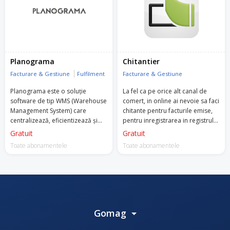
Planograma
Chitantier
Facturare & Gestiune
Fulfilment
Facturare & Gestiune
Planograma este o soluție
La fel ca pe orice alt canal de
software de tip WMS (Warehouse
comert, in online ai nevoie sa faci
Management System) care
chitante pentru facturile emise,
centralizează, eficientizează și
pentru inregistrarea in registrul
automatizează activitățile de
de casa si la contabilitate.
Gratuit
Gratuit
logistică, depozitare, curierat și
Toate abonamentele
Toate abonamentele
producție.
Gomag