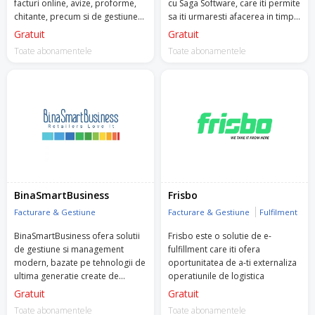
facturi online, avize, proforme,
cu Saga Software, care iti permite
chitante, precum si de gestiunea
sa iti urmaresti afacerea in timp
stocurilor, nir, fise, bonuri,
real.
Gratuit
Gratuit
rapoarte online etc.
Toate abonamentele
Toate abonamentele
BinaSmartBusiness
Frisbo
Facturare & Gestiune
Facturare & Gestiune
Fulfilment
BinaSmartBusiness ofera solutii
Frisbo este o solutie de e-
de gestiune si management
fulfillment care iti ofera
modern, bazate pe tehnologii de
oportunitatea de a-ti externaliza
ultima generatie create de
operatiunile de logistica
experti in domeniu, pentru
Gratuit
Gratuit
antreprenorii cu afaceri mici si
Toate abonamentele
Toate abonamentele