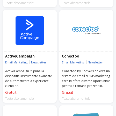
dinamice si SMS marketing.
Toate abonamentele
gratuit. Acesta include asistență
Toate abonamentele
pe tot parcursul procesului de
integrare, configurarea
campaniilor, monitorizarea și
optimizarea lor și multe altele!
Încearcă Retargeting chiar acum!
ActiveCampaign
Conectoo
Email Marketing
Newsletter
Email Marketing
Newsletter
ActiveCampaign iti pune la
Conectoo by Conversion este un
dispozitie instrumente avansate
sistem de email si SMS marketing
de automatizare a experientei
care iti ofera diverse oportunitati
clientilor.
pentru a ramane prezent in
mintea clientilor tai.
Gratuit
Gratuit
Toate abonamentele
Toate abonamentele