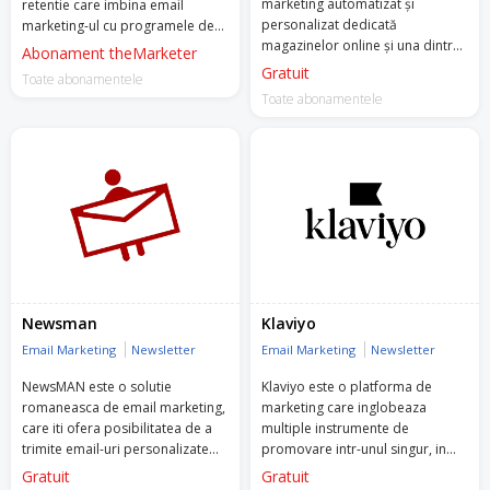
marketing automatizat și
retentie care imbina email
personalizat dedicată
marketing-ul cu programele de
magazinelor online și una dintre
loialitate, transformand simplii
Abonament theMarketer
primele companii din Europa de
cumparatori in clienti fideli si
Gratuit
Toate abonamentele
Est care este atât Facebook
accelerand cresterea afacerilor.
Toate abonamentele
Marketing, cât și Google Premier
Partner.
Retargeting oferă o vastă gamă
de servicii automate și bazate pe
Inteligență Artificală (AI), de la
newslettere personalizate, e-
mailuri automate și recomandări
de produse pe site, la reclame
Google, Facebook & Instagram,
pop-up-uri, SMS-uri și notificări
Newsman
Klaviyo
push cu performanțe superioare
Email Marketing
Newsletter
Email Marketing
Newsletter
- rate de conversie cu până la
15% mai bune.
NewsMAN este o solutie
Klaviyo este o platforma de
romaneasca de email marketing,
marketing care inglobeaza
Menționează codul WELCOME500
care iti ofera posibilitatea de a
multiple instrumente de
echipei Retargeting pentru a te
trimite email-uri personalizate
promovare intr-unul singur, in
bucura de 1 lună de Premium
catre clientii tai.
special email, recomandari
Gratuit
Gratuit
Account Management (PAM)