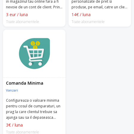
in magazinul tau online fara a fi
personalizate de pret si
nevoie de un cont de client. Prin
produse, pe email, catre un client
simpla apasare a unui buton,
specific.
3 eur / luna
14€ / luna
clientii pot comanda produsele
Toate abonamentele
Toate abonamentele
dorite rapid si simplu.
Comanda Minima
Vanzari
Configureaza o valoare minima
pentru cosul de cumparaturi, un
prag la care clientul trebuie sa
ajunga sau sa il depaseasca
pentru a putea plasa comanda.
3€ / luna
Toate abonamentele