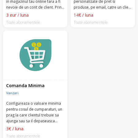
in magazinul tau online fara a fi
personalizate de pret si
nevoie de un cont de client. Prin
produse, pe email, catre un client
simpla apasare a unui buton,
specific.
3 eur / luna
14€ / luna
clientii pot comanda produsele
Toate abonamentele
Toate abonamentele
dorite rapid si simplu.
Comanda Minima
Vanzari
Configureaza o valoare minima
pentru cosul de cumparaturi, un
prag la care clientul trebuie sa
ajunga sau sa il depaseasca
pentru a putea plasa comanda.
3€ / luna
Toate abonamentele