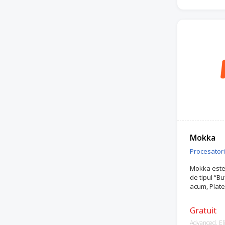
Mokka
Procesatori 
Mokka este 
de tipul “B
acum, Plates
Gratuit
Advanced, Eli