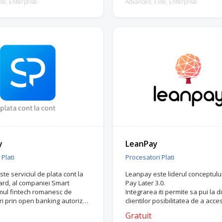
te, Enterprise
Advanced, Elite, Enterprise
y
LeanPay
Plati
Procesatori Plati
te serviciul de plata cont la
Leanpay este liderul conceptul
card, al companiei Smart
Pay Later 3.0.
imul fintech romanesc de
Integrarea iti permite sa pui la d
i prin open banking autorizat
clientilor posibilitatea de a acc
ationala a Romaniei.
credit online pentru plata comen
Gratuit
realizate in magazinul tau.