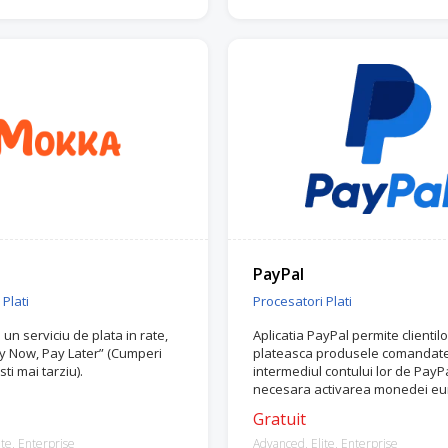
PayPal
Plati
Procesatori Plati
un serviciu de plata in rate,
Aplicatia PayPal permite clientil
uy Now, Pay Later” (Cumperi
plateasca produsele comandate
ti mai tarziu).
intermediul contului lor de PayPa
necesara activarea monedei eu
a putea activa aplicatia.
Gratuit
te, Enterprise
Advanced, Elite, Enterprise