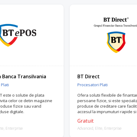
a Banca Transilvania
BT Direct
Plati
Procesatori Plati
T este o solutie de plata
Ofera solutii flexibile de finant
rivita celor ce detin magazine
persoane fizice, si este speciali
roduse fizice sau vand
produse de creditare care facili
duse digitale.
accesul la imprumuturi rapide s
nevoilor clientilor.
Gratuit
te, Enterprise
Advanced, Elite, Enterprise