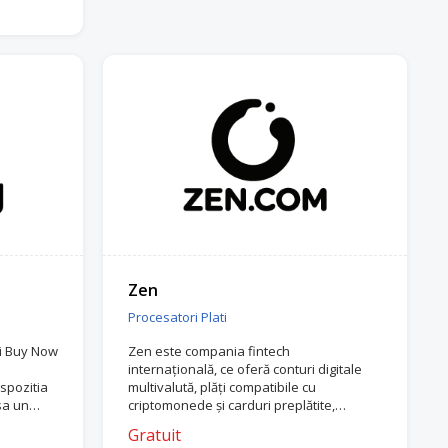
Zen
Procesatori Plati
ui Buy Now
Zen este compania fintech
internațională, ce oferă conturi digitale
ispozitia
multivalută, plăți compatibile cu
esa un
criptomonede și carduri preplătite,
zilor
disponibilă în peste 30 de țări europene.
Gratuit