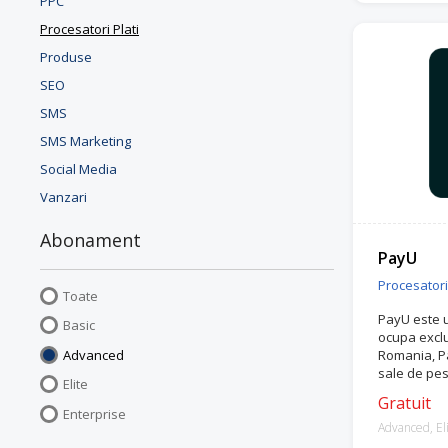
PPC
Procesatori Plati
Produse
SEO
SMS
SMS Marketing
Social Media
Vanzari
Abonament
PayU
Procesatori 
Toate
PayU este u
Basic
ocupa exclus
Advanced
Romania, Pa
sale de pes
Elite
Gratuit
Enterprise
Advanced, Eli