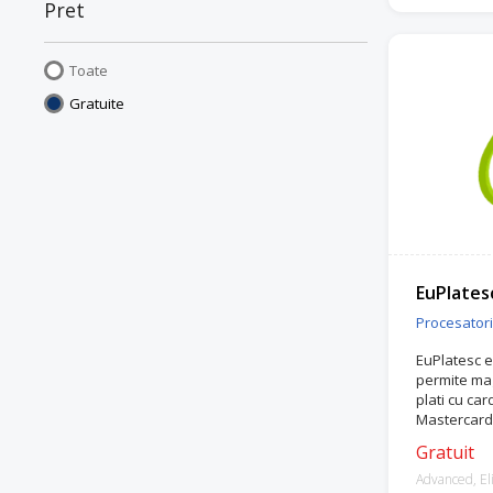
Pret
Toate
Gratuite
EuPlates
Procesatori 
EuPlatesc e
permite mag
plati cu car
Mastercard 
ramburs.
Gratuit
Advanced, Eli