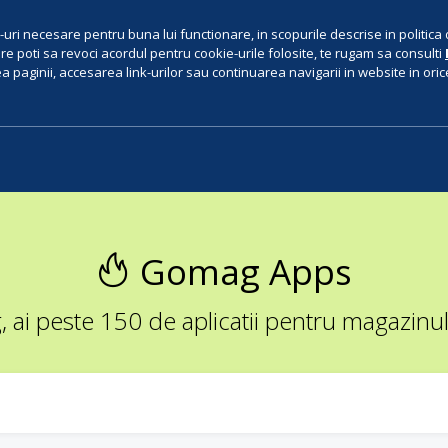
uri necesare pentru buna lui functionare, in scopurile descrise in politica 
e poti sa revoci acordul pentru cookie-urile folosite, te rugam sa consulti
 paginii, accesarea link-urilor sau continuarea navigarii in website in orice 
Gomag Apps
ai peste 150 de aplicatii pentru magazinul