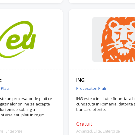
c
ING
Plati
Procesatori Plati
ste un procesator de plati ce
ING este o institutie financiara 
azinelor online sa accepte
cunoscuta in Romania, datorita s
duri emise sub sigla
bancare oferite.
si Visa sau plati in regim
Gratuit
te, Enterprise
Advanced, Elite, Enterprise