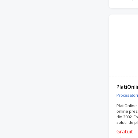
PlatiOnli
Procesatori 
PlatiOnline
online prez
din 2002. Es
solutii de p
Gratuit