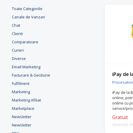
Toate Categoriile
Canale de Vanzari
Chat
Clienti
Comparatoare
Curieri
Diverse
Email Marketing
iPay de l
Facturare & Gestiune
Procesatori 
Fulfilment
Marketing
iPay de la B
online, pot
Marketing Afiliat
online cu p
Marketplace
servicii/pro
Newsletter
Gratuit
Advanced, Eli
Newsletter