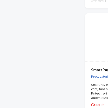
Advanced, Eli
SmartPa
Procesatori 
SmartPay es
cont, fara 
Fintech, pr
automatizar
de Banca N
Gratuit