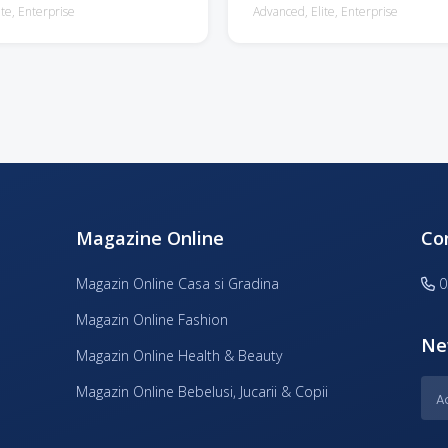
Asigură clienților tot ce au nevoi
te, Enterprise
Advanced, Elite, Enterprise
singur loc, într-un mod complet di
Atragi clienți din noua generație 
Magazine Online
Co
Magazin Online Casa si Gradina
0
Magazin Online Fashion
Ne
Magazin Online Health & Beauty
Magazin Online Bebelusi, Jucarii & Copii