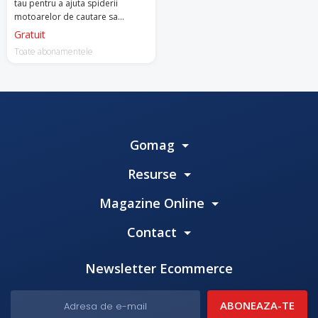
tau pentru a ajuta spiderii
motoarelor de cautare sa
returneze rezultate relevante
Gratuit
utilizatorilor.
Toate abonamentele
Gomag
Resurse
Magazine Online
Contact
Newsletter Ecommerce